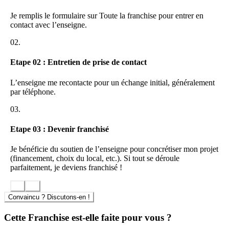
l’actualité du réseau
Je remplis le formulaire sur Toute la franchise pour entrer en
Rejoindre ADEQUAT, c’est vous donner les moyens de réussir
contact avec l’enseigne.
votre projet
02.
Vous proposez aux clients et aux intérimaires une
offre globale en
Ressources Humaines
Etape 02 : Entretien de prise de contact
ADEQUAT
intervient dans tous les domaines : le travail
L’enseigne me recontacte pour un échange initial, généralement
temporaire, le recrutement CDD/CDI, la formation, l’insertion des
par téléphone.
travailleurs handicapés, la prévention des risques et la sécurité.
03.
Nous sommes présents sur tous les métiers et tous les secteurs
d’activité :
Etape 03 : Devenir franchisé
Je bénéficie du soutien de l’enseigne pour concrétiser mon projet
Logistique et transport
(financement, choix du local, etc.). Si tout se déroule
Tertiaire
parfaitement, je deviens franchisé !
Commerce et Distribution
Bâtiment et Travaux Publics
Le Groupe
ADEQUAT
, positionné dans les 10 premières
Convaincu ? Discutons-en !
entreprises de son secteur d’activité offre une complémentarité et
une alternative efficace face aux majors sur un marché concentré.
Cette Franchise est-elle faite pour vous ?