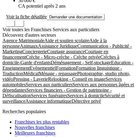
30 000 €
CA potentiel après 2 ans
Voir la fiche détaillée
Demander une documentation
Voir toutes les Franchises Services aux particuliers
Découvrez d'autres secteurs
Agence Matrimoniale
Aide et soutien scolaire
Aide à la
personne
Animaux
Assistance Juridique
Communication - Publicité -
Marketing
Conciergerie
Courtage assurance
Courtage en
financement
Crèche - Micro-crèche - Crèche privée
Crèches à
domicile-Garde d'enfants
Déménagement - Self-stockage
Education -
Enseignement
Evènementiel
Formation
Formation linguistique -
Traduction
Médical
Ménage - repassage
Photographie, studio photo,
vidéo
Pressing - Laverie
Relooking - Conseil en image
Services
automobiles
Services aux particuliers
Services aux personnes âgées et
dépendantes
Services financiers - Gestion de patrimoine -
Défiscalisation
Services funéraires
Services à domicile
Sécurité et
surveillance
Assistance informatique
Détective privé
Recherches populaires
Franchises les plus rentables
Nouvelles franchises
Meilleures franchises