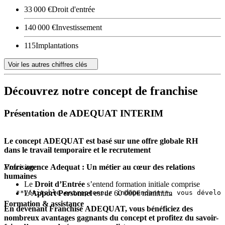
33 000 €
Droit d'entrée
140 000 €
Investissement
115
Implantations
Voir les autres chiffres clés
Découvrez notre concept de franchise
Présentation de ADEQUAT INTERIM
Le concept ADEQUAT est basé sur une offre globale RH
dans le travail temporaire et le recrutement
Votre agence Adequat : Un métier au cœur des relations
Précision
:
humaines
Le
Droit d’Entrée
s’entend formation initiale comprise
L’
Apport Personnel
est de 60 000€ minimum
Formation & assistance
En devenant Franchisé ADEQUAT, vous bénéficiez des
nombreux avantages gagnants du concept et profitez du savoir-