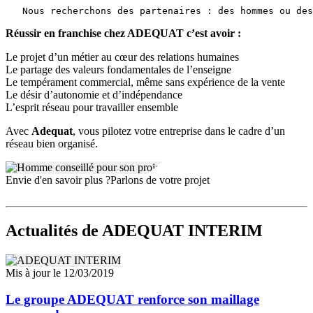
Les entreprises comme les intérimaires apprécient des collaborateurs
soucieux de leur faire bénéficier de tous les avantages d’une
structure importante tout en gardant les privilèges d’une proximité
Réussir en franchise chez ADEQUAT c’est avoir :
avec les équipes.
Le projet d’un métier au cœur des relations humaines
Devenez votre propre patron et bénéficiez du soutien d’un
Le partage des valeurs fondamentales de l’enseigne
Groupe structuré en plein développement
Le tempérament commercial, même sans expérience de la vente
Le désir d’autonomie et d’indépendance
Gage de notre engagement à vos côtés, nous vous apportons nos
L’esprit réseau pour travailler ensemble
meilleurs atouts :
Avec
Adequat
, vous pilotez votre entreprise dans le cadre d’un
Un fichier de clients grands comptes unique sur le marché
réseau bien organisé.
Un savoir faire performant qui a fait ses preuves depuis 20 ans
Des services experts pour accompagner les agences
La pérennité d’un groupe solide
Envie d'en savoir plus ?
Parlons de votre projet
Nous souhaitons mettre en place une relation gagnant / gagnant
**avec nos futurs partenaires franchisés
Actualités
de ADEQUAT INTERIM
  Agence Dijon

Mis à jour le 12/03/2019
En 2012, ADEQUAT cible son développement dans toutes les
régions de France
Le groupe ADEQUAT renforce son maillage