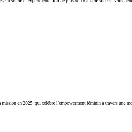
 réseau solide et expérimenté, fort de plus de 16 ans de succès. Vous 
 mission en 2025, qui célèbre l’empowerment féminin à travers une mo