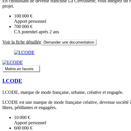
En choisissant de devenir franchisé La Cervoiserie, vous intégrez un
projet.
100 000 €
Apport personnel
700 000 €
CA potentiel après 2 ans
Voir la fiche détaillée
Demander une documentation
Mettre en favoris
I.CODE
I.CODE, marque de mode française, urbaine, créative et engagée.
I.CODE est une marque de mode française créative, devenue société à
libres, pétillantes et engagées.
10 000 €
Apport personnel
600 000 €