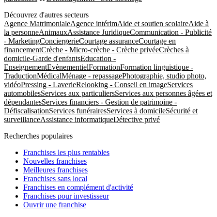
Découvrez d'autres secteurs
Agence Matrimoniale
Agence intérim
Aide et soutien scolaire
Aide à
la personne
Animaux
Assistance Juridique
Communication - Publicité
- Marketing
Conciergerie
Courtage assurance
Courtage en
financement
Crèche - Micro-crèche - Crèche privée
Crèches à
domicile-Garde d'enfants
Education -
Enseignement
Evènementiel
Formation
Formation linguistique -
Traduction
Médical
Ménage - repassage
Photographie, studio photo,
vidéo
Pressing - Laverie
Relooking - Conseil en image
Services
automobiles
Services aux particuliers
Services aux personnes âgées et
dépendantes
Services financiers - Gestion de patrimoine -
Défiscalisation
Services funéraires
Services à domicile
Sécurité et
surveillance
Assistance informatique
Détective privé
Recherches populaires
Franchises les plus rentables
Nouvelles franchises
Meilleures franchises
Franchises sans local
Franchises en complément d'activité
Franchises pour investisseur
Ouvrir une franchise