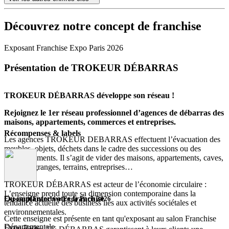
Découvrez notre concept de franchise
Exposant Franchise Expo Paris 2026
Présentation de TROKEUR DÉBARRAS
TROKEUR DÉBARRAS développe son réseau !
Rejoignez le 1er réseau professionnel d’agences de débarras des
maisons, appartements, commerces et entreprises.
Récompenses & labels
Les agences TROKEUR DEBARRAS effectuent l’évacuation des
meubles, objets, déchets dans le cadre des successions ou des
déménagements. Il s’agit de vider des maisons, appartements, caves,
greniers, granges, terrains, entreprises…
TROKEUR DÉBARRAS est acteur de l’économie circulaire :
L’enseigne prend toute sa dimension contemporaine dans la
Où implanter votre franchise
Exposant Franchise Expo Paris 2026
tendance actuelle des business liés aux activités sociétales et
environnementales.
Cette enseigne est présente en tant qu'exposant au salon Franchise
Départementale.
Expo Paris.