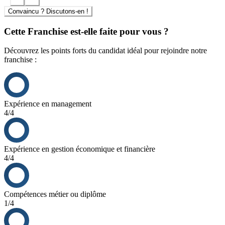
Convaincu ? Discutons-en !
TROKEUR DÉBARRAS est aussi le complément d’activité idéal
aux Entrepreneurs bénéficiant déjà d’une activité de nettoyage, de
Cette Franchise est-elle faite pour vous ?
transport, de déménagement…
Découvrez les points forts du candidat idéal pour rejoindre notre
C’est un tremplin idéal pour la reprise d’un magasin d’occasion de
franchise :
type dépôt-achat-vente.
Expérience en management
4/4
Expérience en gestion économique et financière
4/4
Compétences métier ou diplôme
1/4