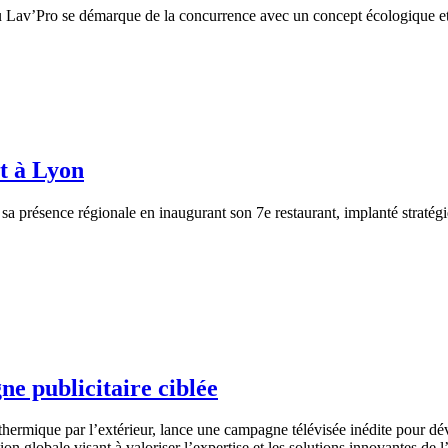
seau Lav’Pro se démarque de la concurrence avec un concept écologique et
.
t à Lyon
 sa présence régionale en inaugurant son 7e restaurant, implanté straté
e publicitaire ciblée
on thermique par l’extérieur, lance une campagne télévisée inédite pour
ion globale visant à valoriser l’expertise et les solutions innovantes de 