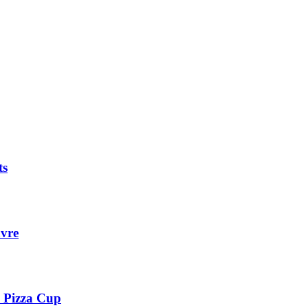
ts
avre
e Pizza Cup