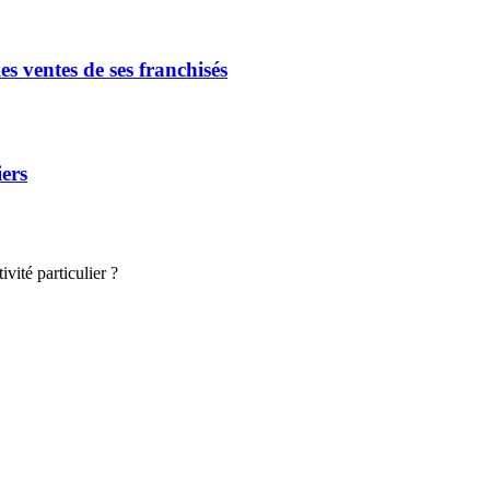
s ventes de ses franchisés
iers
vité particulier ?