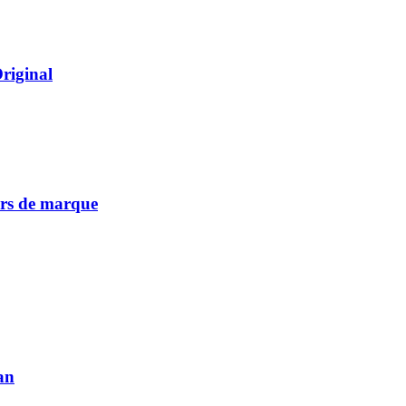
Original
vers de marque
an