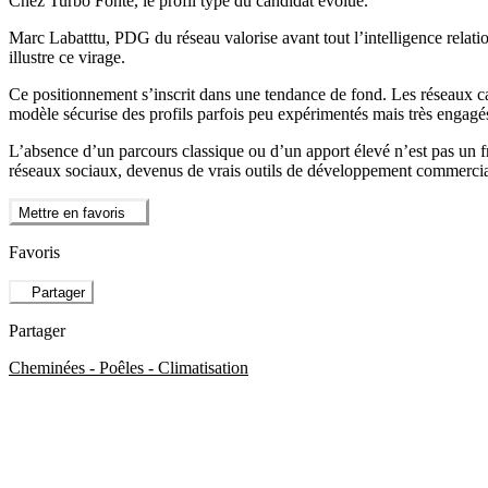
Chez Turbo Fonte, le profil type du candidat évolue.
Marc Labatttu, PDG du réseau valorise avant tout l’intelligence relati
illustre ce virage.
Ce positionnement s’inscrit dans une tendance de fond. Les réseaux cap
modèle sécurise des profils parfois peu expérimentés mais très engagé
L’absence d’un parcours classique ou d’un apport élevé n’est pas un fr
réseaux sociaux, devenus de vrais outils de développement commercia
Mettre en favoris
Favoris
Partager
Partager
Cheminées - Poêles - Climatisation