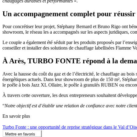
chauffages durables et performantes
».
Un accompagnement complet pour réussir 
Pour concrétiser leur projet, Stéphany Bernard et Bruno Rigo ont b
showroom, le réseau les a accompagnés sur les aspects juridiques, com
Le couple a également été séduit par les produits proposés par l’ensei
conseiller et installer des solutions de chauffage labellisées Flamme Ver
À Arès, TURBO FONTE répond à la demande
Avec la hausse du coût du gaz et de l’électricité, le chauffage au boi
énergétiques actuels. Dans leur showroom de plus de 150 m², Stép
le poêle à bois Jazz XL Ollaire, le poêle à granulés RUBEN ou encor
À travers cette ouverture, les deux entrepreneurs souhaitent développe
“
Notre objectif est d’établir une relation de confiance avec notre cli
En savoir plus
Turbo Fonte : une opportunité de reprise stratégique dans le Val d’Oi
Mettre en favoris