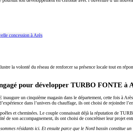
nte poursuit son développement en Gironde avec l’ouverture d’un nouve
lustre la volonté du réseau de renforcer sa présence locale tout en répo
 engagé pour développer TURBO FONTE à 
augure un cinquième magasin dans le département, cette fois à Arès. 
’expérience dans l’univers du chauffage, ils ont choisi de rejoindre l’e
 poêles et cheminées. Le couple connaissait déjà la réputation de TUR
lité de son accompagnement, ils ont choisi de concrétiser leur projet en
 sommes résidants ici. Et ensuite parce que le Nord bassin constitue un