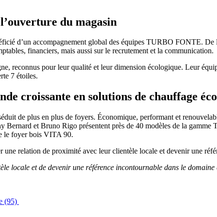
l’ouverture du magasin
énéficié d’un accompagnement global des équipes TURBO FONTE. De la 
ptables, financiers, mais aussi sur le recrutement et la communication.
gne, reconnus pour leur qualité et leur dimension écologique. Leur équi
te 7 étoiles.
 croissante en solutions de chauffage éco
s séduit de plus en plus de foyers. Économique, performant et renouvela
hany Bernard et Bruno Rigo présentent près de 40 modèles de la gam
e le foyer bois VITA 90.
r une relation de proximité avec leur clientèle locale et devenir une ré
entèle locale et de devenir une référence incontournable dans le domaine
se (95)