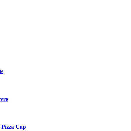
ts
avre
e Pizza Cup