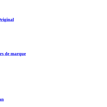
Original
vers de marque
an