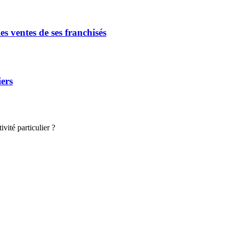
s ventes de ses franchisés
iers
vité particulier ?