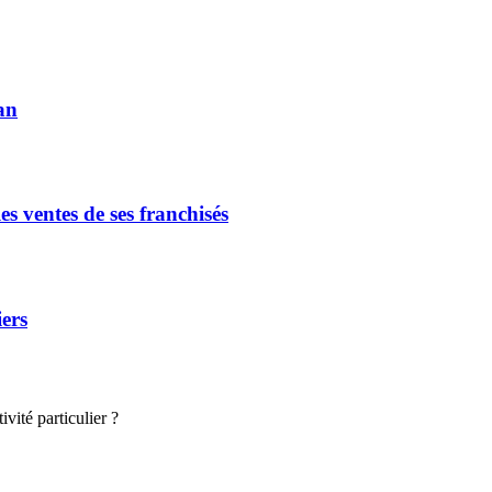
an
s ventes de ses franchisés
iers
vité particulier ?