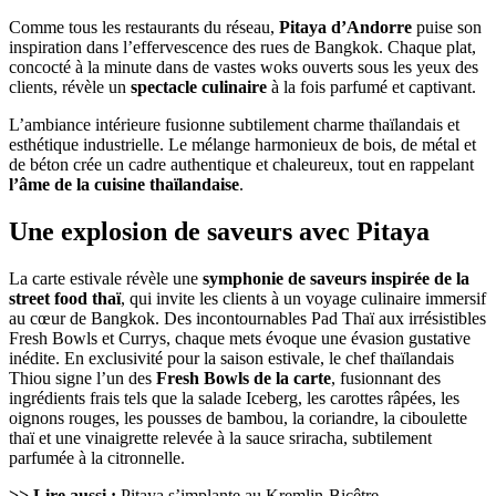
Comme tous les restaurants du réseau,
Pitaya d’Andorre
puise son
inspiration dans l’effervescence des rues de Bangkok. Chaque plat,
concocté à la minute dans de vastes woks ouverts sous les yeux des
clients, révèle un
spectacle culinaire
à la fois parfumé et captivant.
L’ambiance intérieure fusionne subtilement charme thaïlandais et
esthétique industrielle. Le mélange harmonieux de bois, de métal et
de béton crée un cadre authentique et chaleureux, tout en rappelant
l’âme de la cuisine thaïlandaise
.
Une explosion de saveurs avec Pitaya
La carte estivale révèle une
symphonie de saveurs inspirée de la
street food thaï
, qui invite les clients à un voyage culinaire immersif
au cœur de Bangkok. Des incontournables Pad Thaï aux irrésistibles
Fresh Bowls et Currys, chaque mets évoque une évasion gustative
inédite. En exclusivité pour la saison estivale, le chef thaïlandais
Thiou signe l’un des
Fresh Bowls de la carte
, fusionnant des
ingrédients frais tels que la salade Iceberg, les carottes râpées, les
oignons rouges, les pousses de bambou, la coriandre, la ciboulette
thaï et une vinaigrette relevée à la sauce sriracha, subtilement
parfumée à la citronnelle.
>> Lire aussi :
Pitaya s’implante au Kremlin-Bicêtre