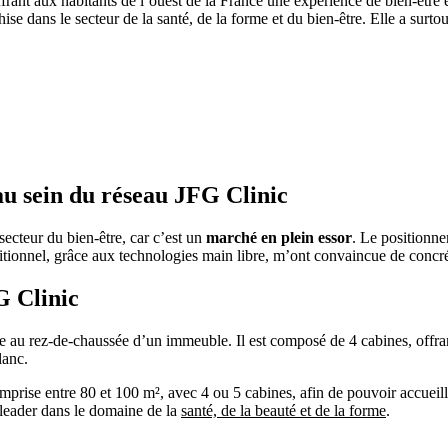
offrant aux habitants de l’ouest de la France une expérience de bien-êt
chise dans le secteur de la santé, de la forme et du bien-être. Elle a sur
au sein du réseau JFG Clinic
secteur du bien-être, car c’est un
marché en plein essor
. Le positionne
raditionnel, grâce aux technologies main libre, m’ont convaincue de concr
G Clinic
ve au rez-de-chaussée d’un immeuble. Il est composé de 4 cabines, offr
lanc.
prise entre 80 et 100 m², avec 4 ou 5 cabines, afin de pouvoir accueilli
e leader dans le domaine de la
santé, de la beauté et de la forme
.