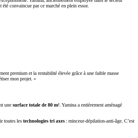
re exceptionnelle. Yamina, anciennement employée dans le secteur
tout été convaincue par ce marché en plein essor.
ment premium et la rentabilité élevée grâce à une faible masse
étiser mon projet. »
ant une
surface totale de 80 m²
. Yamina a entièrement aménagé
r toutes les
technologies tri axes
: minceur-dépilation-anti-âge. C’est