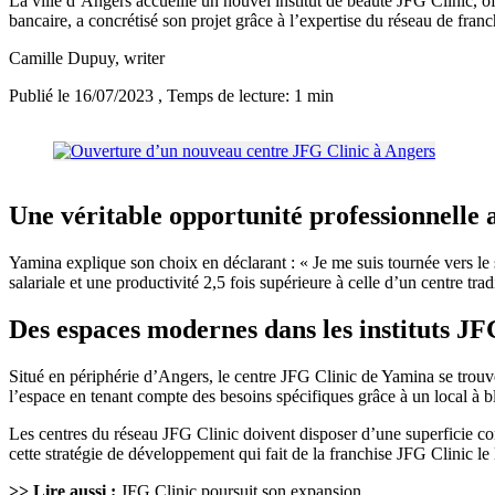
La ville d’Angers accueille un nouvel institut de beauté JFG Clinic, 
bancaire, a concrétisé son projet grâce à l’expertise du réseau de fran
Camille Dupuy
, writer
Publié le 16/07/2023
, Temps de lecture: 1 min
Une véritable opportunité professionnelle 
Yamina explique son choix en déclarant : « Je me suis tournée vers le 
salariale et une productivité 2,5 fois supérieure à celle d’un centre t
Des espaces modernes dans les instituts JF
Situé en périphérie d’Angers, le centre JFG Clinic de Yamina se trou
l’espace en tenant compte des besoins spécifiques grâce à un local à b
Les centres du réseau JFG Clinic doivent disposer d’une superficie com
cette stratégie de développement qui fait de la franchise JFG Clinic l
>> Lire aussi :
JFG Clinic poursuit son expansion