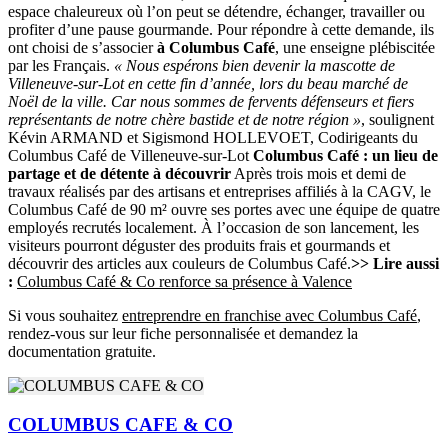
espace chaleureux où l’on peut se détendre, échanger, travailler ou
profiter d’une pause gourmande. Pour répondre à cette demande, ils
ont choisi de s’associer
à Columbus Café
, une enseigne plébiscitée
par les Français.
« Nous espérons bien devenir la mascotte de
Villeneuve-sur-Lot en cette fin d’année, lors du beau marché de
Noël de la ville. Car nous sommes de fervents défenseurs et fiers
représentants de notre chère bastide et de notre région »
, soulignent
Kévin ARMAND et Sigismond HOLLEVOET, Codirigeants du
Columbus Café de Villeneuve-sur-Lot
Columbus Café : un lieu de
partage et de détente à découvrir
Après trois mois et demi de
travaux réalisés par des artisans et entreprises affiliés à la CAGV, le
Columbus Café de 90 m² ouvre ses portes avec une équipe de quatre
employés recrutés localement. À l’occasion de son lancement, les
visiteurs pourront déguster des produits frais et gourmands et
découvrir des articles aux couleurs de Columbus Café.
>> Lire aussi
:
Columbus Café & Co renforce sa présence à Valence
Si vous souhaitez
entreprendre en franchise avec Columbus Café
,
rendez-vous sur leur fiche personnalisée et demandez la
documentation gratuite.
COLUMBUS CAFE & CO