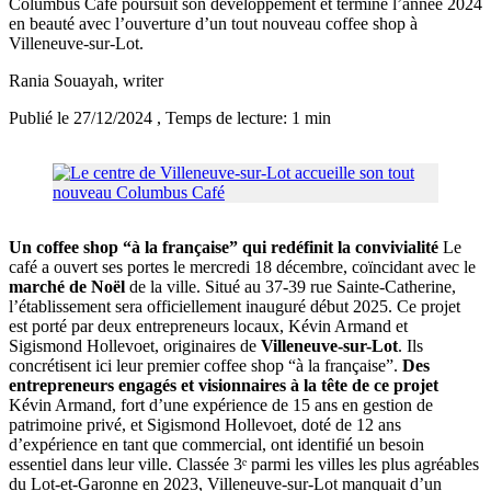
Columbus Café poursuit son développement et termine l’année 2024
en beauté avec l’ouverture d’un tout nouveau coffee shop à
Villeneuve-sur-Lot.
Rania Souayah
, writer
Publié le 27/12/2024
, Temps de lecture: 1 min
Un coffee shop “à la française” qui redéfinit la convivialité
Le
café a ouvert ses portes le mercredi 18 décembre, coïncidant avec le
marché de Noël
de la ville. Situé au 37-39 rue Sainte-Catherine,
l’établissement sera officiellement inauguré début 2025. Ce projet
est porté par deux entrepreneurs locaux, Kévin Armand et
Sigismond Hollevoet, originaires de
Villeneuve-sur-Lot
. Ils
concrétisent ici leur premier coffee shop “à la française”.
Des
entrepreneurs engagés et visionnaires à la tête de ce projet
Kévin Armand, fort d’une expérience de 15 ans en gestion de
patrimoine privé, et Sigismond Hollevoet, doté de 12 ans
d’expérience en tant que commercial, ont identifié un besoin
essentiel dans leur ville. Classée 3ᵉ parmi les villes les plus agréables
du Lot-et-Garonne en 2023, Villeneuve-sur-Lot manquait d’un