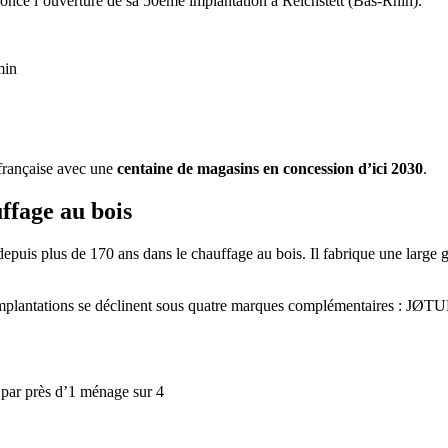
once l’ouverture de sa 50ème implantation à Reichstett (Bas-Rhin).
min
 française avec une
centaine de magasins en concession d’ici 2030
.
ffage au bois
depuis plus de 170 ans dans le chauffage au bois. Il fabrique une large g
Ses implantations se déclinent sous quatre marques complémentaires : 
e par près d’1 ménage sur 4