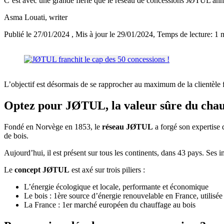
C’est avec une grande fierté que le réseau de concessions JØTUL ann
Asma Louati
, writer
Publié le 27/01/2024
, Mis à jour le 29/01/2024
, Temps de lecture: 1 
L’objectif est désormais de se rapprocher au maximum de la clientèle
Optez pour JØTUL, la valeur sûre du chau
Fondé en Norvège en 1853, le
réseau JØTUL
a forgé son expertise 
de bois.
Aujourd’hui, il est présent sur tous les continents, dans 43 pays. 
Le
concept JØTUL
est axé sur trois piliers :
L’énergie écologique et locale, performante et économique
Le bois : 1ère source d’énergie renouvelable en France, utilisé
La France : 1er marché européen du chauffage au bois