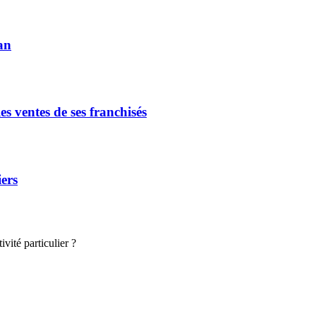
an
s ventes de ses franchisés
iers
vité particulier ?