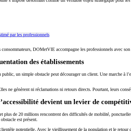
lité s’impose désormais comme un véritable enjeu stratégique pour les 
entes des consommateurs, DOMetVIE accompagne les professionnels ave
quentation des établissements
public, un simple obstacle peut décourager un client. Une marche à l’en
es ne génèrent ni réclamations ni retours directs. Pourtant, leurs conséqu
’accessibilité devient un levier de compétiti
t plus de 20 millions rencontrent des difficultés de mobilité, ponctuel
obstacle est présent.
entèle potentielle. Avec le vieillissement de la population et le retou