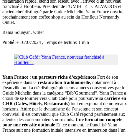
restauration rapide, étend son réseau avec l'arrivée d'un nouveau
franchisé à Honfleur. Président de l’UMIH 14 - CALVADOS et
ancien chef distingué par le Guide Michelin, Yann France ouvrira
prochainement son coffee shop au sein du Honfleur Normandy
Outlet.
Rania Souayah
, writer
Publié le 16/07/2024
, Temps de lecture: 1 min
Yann France : un parcours riche d’expériences
Fort de son
expérience dans la
restauration traditionnelle
, notamment à
Deauville où il a été distingué plusieurs années consécutives par le
Guide Michelin dans la catégorie “Bib’Gourmand”, Yann France a
choisi de se tourner vers Club Café pour poursuivre sa
carrière en
CHR (Cafés, Hôtels, Restaurants)
tout en explorant de nouveaux
horizons. Attiré par le dynamisme de l’enseigne et son concept
convivial, il est convaincu que Club Café répond parfaitement aux
attentes des consommateurs normands.
Une formation compète
pour une réussite optimale
En ce moment, le franchisé Yann
France suit une formation initiale intensive en immersion dans l’un