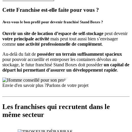
flexibilité maximale
Cette Franchise est-elle faite pour vous ?
Plateforme Internet performante : large recrutement locataires,
gestion digitalisée intuitive
Securité du site et des installations adaptée aux attentes des
Avez-vous le bon profil pour devenir franchisé Stand Boxes ?
professionnels comme des particuliers
Bénéfice d’une marque et d’un savoir-faire reconnu depuis
Ouvrir un site de location d’espace de self-stockage
peut devenir
plusieurs années
votre principale activité
mais peut tout aussi bien s’envisager
Offre simple à mettre en place pour répondre à différents
comme
une activité professionnelle de complément
.
besoins de stockage (meubles, archives, stock commercial…)
Au-delà du fait de
posséder un terrain suffisamment spacieux
Développement du réseau Stand Boxes
pour pouvoir accueillir et entreposer les containers dévolus au
stockage, le futur franchisé Stand Boxes doit posséder
un capital de
Stand Boxes poursuit son expansion depuis 2015 avec près de 10 à
départ lui permettant d’assurer un développement rapide
.
11 centres principalement déployés dans les Hauts-de-France et un
parc total de 1 500 containers environ. L’enseigne s’appuie sur la
dynamique positive du marché français pour renforcer sa présence
Envie d'en savoir plus ?
Parlons de votre projet
régionale et offrir de nouvelles opportunités de réussite aux
entrepreneurs souhaitant s’appuyer sur un modèle solide.
Les franchises qui recrutent dans le
même secteur