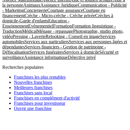
la personne
Animaux
Assistance Juridique
Communication - Publicité
- Marketing
Conciergerie
Courtage assurance
Courtage en
financement
Crèche - Micro-crèche - Crèche privée
Crèches à
domicile-Garde d'enfants
Education -
Enseignement
Evènementiel
Formation
Formation linguistique -
Traduction
Médical
Ménage - repassage
Photographie, studio photo,
vidéo
Pressing - Laverie
Relooking - Conseil en image
Services
automobiles
Services aux particuliers
Services aux personnes âgées et
dépendantes
Services financiers - Gestion de patrimoine -
Défiscalisation
Services funéraires
Services à domicile
Sécurité et
surveillance
Assistance informatique
Détective privé
Recherches populaires
Franchises les plus rentables
Nouvelles franchises
Meilleures franchises
Franchises sans local
Franchises en complément d'activité
Franchises pour investisseur
Ouvrir une franchise