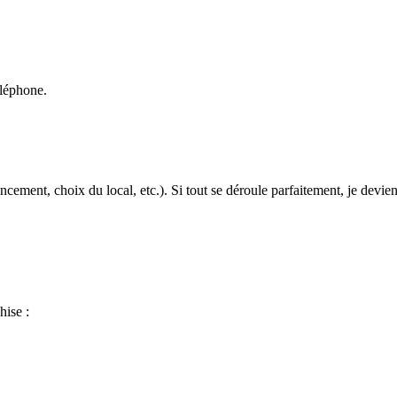
EN S’APPUYANT SUR DEUX AXES MAJEURS : MODERNIT
éléphone.
cement, choix du local, etc.). Si tout se déroule parfaitement, je devien
hise :