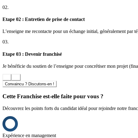
Très vite fidelio a mis en place un site séniors, adapté à cette clientèle.
02.
FIDELIO CONFORTE ET RENFORCE SON LEADERSHIP 
Etape 02 : Entretien de prise de contact
L’enseigne me recontacte pour un échange initial, généralement par t
03.
Etape 03 : Devenir franchisé
Je bénéficie du soutien de l’enseigne pour concrétiser mon projet (finan
Convaincu ? Discutons-en !
Cette Franchise est-elle faite pour vous ?
Découvrez les points forts du candidat idéal pour rejoindre notre franc
Expérience en management