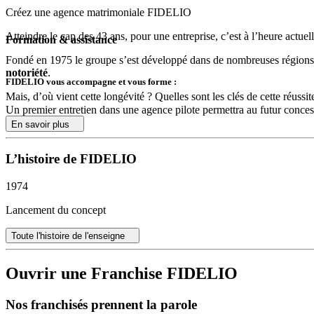
Créez une agence matrimoniale FIDELIO
Atteindre le cap des 43 ans, pour une entreprise, c’est à l’heure actuelle
Formation & assistance
Fondé en 1975 le groupe s’est développé dans de nombreuses régions d
notoriété
.
FIDELIO vous accompagne et vous forme :
Mais, d’où vient cette longévité ? Quelles sont les clés de cette réussit
Un premier entretien dans une agence pilote permettra au futur concessi
La combinaison de plusieurs facteurs :
En savoir plus
La formation est répartie en 3 étapes :
EXPERIENCE ET MODERNITE - L’ETUDE VIGILANTE D
STAGE THEORIQUE :
L’histoire de FIDELIO
LES CONCESSIONNAIRES FIDELIO, des hommes et des femmes q
Lois
1974
Etudes des documents
LE CONCEPT FIDELIO VOUS OFFRE 3 ATOUTS ESSENTIELS nécessaires au déve
Les techniques de vente appropriées à l’Activité
Lancement du concept
Etudes de la communication sur le secteur
UNE MARQUE A FORTE NOTORIETE -
Une renommée dans la
Différents médias
Toute l'histoire de l'enseigne
Concurrence
Aujourd’hui plus que jamais et dans le domaine de la rencontre sérieu
STAGE PRATIQUE :
Ouvrir une Franchise FIDELIO
Ils se dirigent vers une marque connue qui a fait ses preuves, qui s’i
toutes ces exigences.
Formation personnalisée de qualité avec des méthodes qui ont fa
Nos franchisés prennent la parole
Coaching/accompagnement
Spécialiste de la rencontre sérieuse depuis plus de 43 ans, fidelio réi