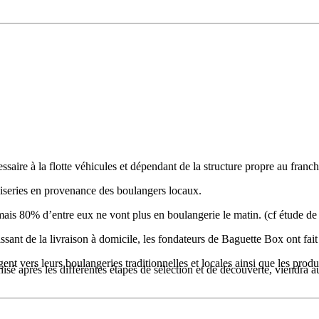
aire à la flotte véhicules et dépendant de la structure propre au franch
oiseries en provenance des boulangers locaux.
 mais 80% d’entre eux ne vont plus en boulangerie le matin. (cf étude
t de la livraison à domicile, les fondateurs de Baguette Box ont fait de
nt vers leurs boulangeries traditionnelles et locales ainsi que les prod
isé après les différentes étapes de sélection et de découverte, viendra 
 également la partie remise et maitrise de tous les documents et de l’outi