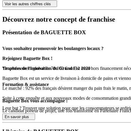
Voir les autres chiffres clés
Découvrez notre concept de franchise
Présentation de BAGUETTE BOX
Vous souhaitez promouvoir les boulangers locaux ?
Rejoignez Baguette Box !
Trophées de l’innovation du Grand Est 2020
*Investissement global de 70 000 € sur 12 mois hors financement nécess
Baguette Box est un service de livraison à domicile de pains et vienn
Formation & assistance
Le marché : 92% des français désirent manger du pain frais le matin,
Suite à cette enquête et aux nouveaux modes de consommation grandissan
Baguette Box vous accompagne :
Leur but ? Trouver une solution pour que les consommateurs se redirige
Le candidat porteur de projet, une fois transformé en Partenaire Franch
par chaque responsable de service.
En savoir plus
Les engagements et les valeurs de Baguette Box :
Celle-ci se tiendra en 5 journées, théoriques et pratiques, et intégrera
On fait du bien à la planète