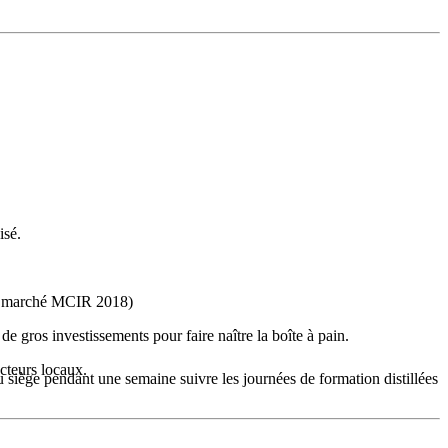
isé.
 de marché MCIR 2018)
 gros investissements pour faire naître la boîte à pain.
ucteurs locaux.
au siège pendant une semaine suivre les journées de formation distillées
l progiciel, ainsi que le début de l’accompagnement terrain pour les