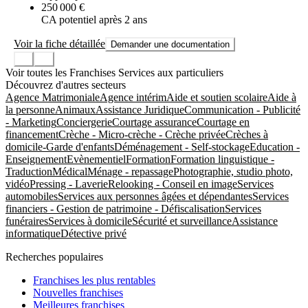
250 000 €
CA potentiel après 2 ans
Voir la fiche détaillée
Demander une documentation
Voir toutes les Franchises Services aux particuliers
Découvrez d'autres secteurs
Agence Matrimoniale
Agence intérim
Aide et soutien scolaire
Aide à
la personne
Animaux
Assistance Juridique
Communication - Publicité
- Marketing
Conciergerie
Courtage assurance
Courtage en
financement
Crèche - Micro-crèche - Crèche privée
Crèches à
domicile-Garde d'enfants
Déménagement - Self-stockage
Education -
Enseignement
Evènementiel
Formation
Formation linguistique -
Traduction
Médical
Ménage - repassage
Photographie, studio photo,
vidéo
Pressing - Laverie
Relooking - Conseil en image
Services
automobiles
Services aux personnes âgées et dépendantes
Services
financiers - Gestion de patrimoine - Défiscalisation
Services
funéraires
Services à domicile
Sécurité et surveillance
Assistance
informatique
Détective privé
Recherches populaires
Franchises les plus rentables
Nouvelles franchises
Meilleures franchises