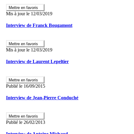
Mettre en favoris
Alors c’est le moment ou jamais de devenir
Mis à jour le 12/03/2019
« rémouleur des temps modernes »**
Interview de Franck Bougamont
Mettre en favoris
Mis à jour le 12/03/2019
Interview de Laurent Lepeltier
Mettre en favoris
Publié le 16/09/2015
Interview de Jean-Pierre Conduché
Mettre en favoris
Publié le 26/02/2013
Interview de Antoine Michaud