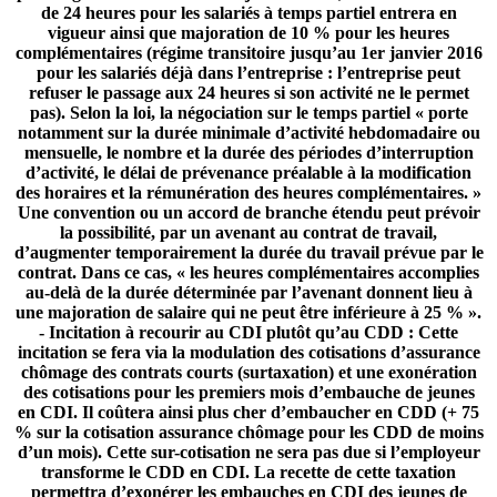
de 24 heures pour les salariés à temps partiel entrera en
vigueur ainsi que majoration de 10 % pour les heures
complémentaires (régime transitoire jusqu’au 1er janvier 2016
pour les salariés déjà dans l’entreprise : l’entreprise peut
refuser le passage aux 24 heures si son activité ne le permet
pas). Selon la loi, la négociation sur le temps partiel « porte
notamment sur la durée minimale d’activité hebdomadaire ou
mensuelle, le nombre et la durée des périodes d’interruption
d’activité, le délai de prévenance préalable à la modification
des horaires et la rémunération des heures complémentaires. »
Une convention ou un accord de branche étendu peut prévoir
la possibilité, par un avenant au contrat de travail,
d’augmenter temporairement la durée du travail prévue par le
contrat. Dans ce cas, « les heures complémentaires accomplies
au-delà de la durée déterminée par l’avenant donnent lieu à
une majoration de salaire qui ne peut être inférieure à 25 % ».
- Incitation à recourir au CDI plutôt qu’au CDD : Cette
incitation se fera via la modulation des cotisations d’assurance
chômage des contrats courts (surtaxation) et une exonération
des cotisations pour les premiers mois d’embauche de jeunes
en CDI. Il coûtera ainsi plus cher d’embaucher en CDD (+ 75
% sur la cotisation assurance chômage pour les CDD de moins
d’un mois). Cette sur-cotisation ne sera pas due si l’employeur
transforme le CDD en CDI. La recette de cette taxation
permettra d’exonérer les embauches en CDI des jeunes de