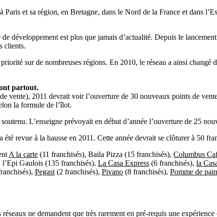
Paris et sa région, en Bretagne, dans le Nord de la France et dans l’Est
e de développement est plus que jamais d’actualité. Depuis le lanceme
 clients.
priorité sur de nombreuses régions. En 2010, le réseau a ainsi changé d
ont partout.
de vente), 2011 devrait voir l’ouverture de 30 nouveaux points de vente so
on la formule de l’îlot.
t soutenu. L’enseigne prévoyait en début d’année l’ouverture de 25 nouv
été revue à la hausse en 2011. Cette année devrait se clôturer à 50 fra
ent
A la carte
(11 franchisés), Baila Pizza (15 franchisés),
Columbus Ca
, l’Epi Gaulois (135 franchisés),
La Casa Express
(6 franchisés),
la Cas
franchisés),
Pegast
(2 franchisés),
Pivano
(8 franchisés),
Pomme de pai
s réseaux ne demandent que très rarement en pré-requis une expérience e