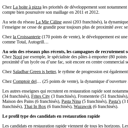
Chez
La boite à pizza
les priorités de développement sont notamment à 
compte bien poursuivre son maillage en 2011 et 2012.
Au sein du réseau
La Mie Cäline
aussi (203 franchisés), la dynamiqu
l’enseigne ne cesse de grandir pour toujours plus de proximité avec ses
Chez
la Croissanterie
(170 points de vente), le développement est une 
comme Total, Autogrill…
Au sein des réseaux plus récents, les campagnes de recrutement s
Chez
Nooï
par exemple, le spécialiste des pâtes à emporter (80 points 
proximité d’un lycée ou d’une fac, soit encore en centre commercial sel
Chez
Saladbar Green is better
, le rythme de progression est égalemen
Chez
Comptoir del
… (25 points de vente), la dynamique d’ouverture a 
Les autres enseignes qui recrutent en restauration rapide sont notamm
(34 franchisés),
Frites City
(3 franchisés), Fromenterie (51 franchisés)
Maison des Pains (6 franchisés),
Pasta Nina
(5 franchisés),
Pasta’s
(3 
franchisés),
Thai In Box
(6 franchisés),
Wazawok
(6 franchisés).
Le profil type des candidats en restauration rapide
Les candidats en restauration rapide viennent de tous les horizons. Le