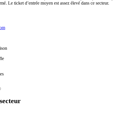
mé. Le ticket d’entrée moyen est assez élevé dans ce secteur.
oom
ison
fle
ses
©
secteur