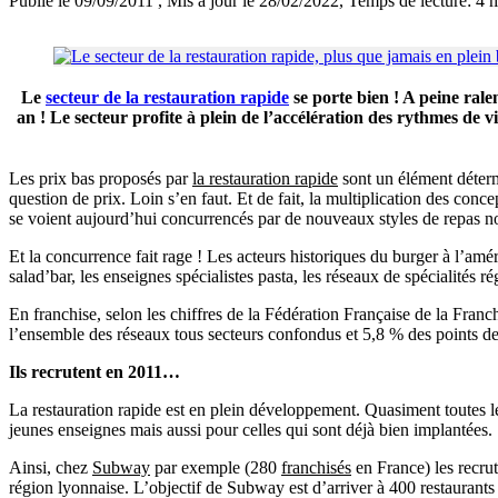
Publié le 09/09/2011
, Mis à jour le 28/02/2022
, Temps de lecture: 4 
Le
secteur de la restauration rapide
se porte bien ! A peine rale
an ! Le secteur profite à plein de l’accélération des rythmes de vi
Les prix bas proposés par
la restauration rapide
sont un élément déterm
question de prix. Loin s’en faut. Et de fait, la multiplication des co
se voient aujourd’hui concurrencés par de nouveaux styles de repas 
Et la concurrence fait rage ! Les acteurs historiques du burger à l’amé
salad’bar, les enseignes spécialistes pasta, les réseaux de spécialités r
En franchise, selon les chiffres de la Fédération Française de la Fran
l’ensemble des réseaux tous secteurs confondus et 5,8 % des points de 
Ils recrutent en 2011…
La restauration rapide est en plein développement. Quasiment toutes l
jeunes enseignes mais aussi pour celles qui sont déjà bien implantées.
Ainsi, chez
Subway
par exemple (280
franchisés
en France) les recru
région lyonnaise. L’objectif de Subway est d’arriver à 400 restaurants