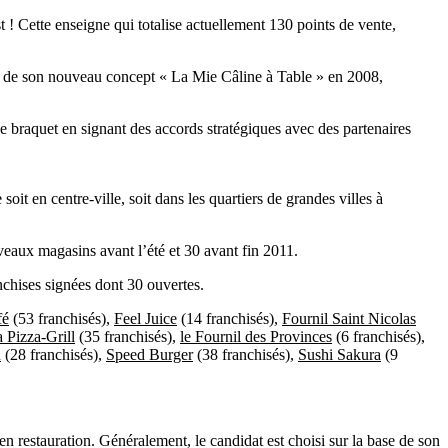
 ! Cette enseigne qui totalise actuellement 130 points de vente,
nt de son nouveau concept « La Mie Câline à Table » en 2008,
e braquet en signant des accords stratégiques avec des partenaires
it en centre-ville, soit dans les quartiers de grandes villes à
eaux magasins avant l’été et 30 avant fin 2011.
nchises signées dont 30 ouvertes.
fé
(53 franchisés),
Feel Juice
(14 franchisés),
Fournil Saint Nicolas
a Pizza-Grill
(35 franchisés),
le Fournil des Provinces
(6 franchisés),
n
(28 franchisés),
Speed Burger
(38 franchisés),
Sushi Sakura
(9
n restauration. Généralement, le candidat est choisi sur la base de son