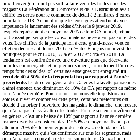
prix d’envergure n’ont pas suffi à faire venir les foules dans les
magasins La Fédération du Commerce et de la Distribution avait
chiffré les pertes pour le commerce de détail à 2 milliards d’euros
pour la fin 2018. Autant dire que les enseignes attendaient avec
impatience le lancement des soldes d’hiver le 9 janvier 2019,
lesquels représentent en moyenne 20% de leur CA annuel, même si
tout laissait penser que les consommateurs ne seraient pas au rendez-
vous. Les chiffres de la participation à cette grand-messe vont en
effet en décroissant depuis 2016 : 61% des Français ont investi les
boutiques pour le cru 2016, 57% en 2017 et 54% en 2018. La
tendance s’est confirmée avec une ouverture plus que décevante
pour les commerçants, et un premier samedi, normalement l’un des
temps forts des soldes, où certaines enseignes ont enregistré
un
recul de 40 à 50% de la fréquentation par rapport à l’année
précédente.
Le directeur général des Galeries Lafayette parisiennes
a ainsi annoncé une diminution de 10% du CA par rapport au même
jour l’année dernière. Pour donner une nouvelle impulsion aux
soldes d’hiver et compenser cette perte, certaines préfectures ont
décidé d’autoriser l’ouverture des magasins le dimanche, une mesure
qui n’aura pas réussi à attirer les foules. Pour le secteur du vêtement
en général, c’est une baisse de 10% par rapport à l’année dernière,
malgré des rabais considérables. De 50% en moyenne, ils ont pu
atteindre 70% dès le premier jour des soldes. Une tendance à la
démarque massive qui s’est confirmée sur tous les segments, mais
qui n’aura pas su convaincre les consommateurs. Ceux-ci ont en