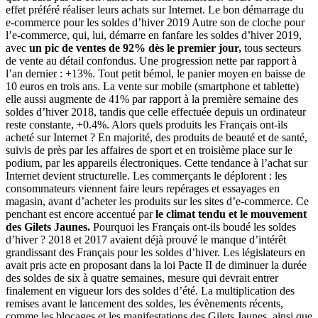
effet préféré réaliser leurs achats sur Internet. Le bon démarrage du
e-commerce pour les soldes d’hiver 2019 Autre son de cloche pour
l’e-commerce, qui, lui, démarre en fanfare les soldes d’hiver 2019,
avec
un pic de ventes de 92% dès le premier jour,
tous secteurs
de vente au détail confondus. Une progression nette par rapport à
l’an dernier : +13%. Tout petit bémol, le panier moyen en baisse de
10 euros en trois ans. La vente sur mobile (smartphone et tablette)
elle aussi augmente de 41% par rapport à la première semaine des
soldes d’hiver 2018, tandis que celle effectuée depuis un ordinateur
reste constante, +0.4%. Alors quels produits les Français ont-ils
acheté sur Internet ? En majorité, des produits de beauté et de santé,
suivis de près par les affaires de sport et en troisième place sur le
podium, par les appareils électroniques. Cette tendance à l’achat sur
Internet devient structurelle. Les commerçants le déplorent : les
consommateurs viennent faire leurs repérages et essayages en
magasin, avant d’acheter les produits sur les sites d’e-commerce. Ce
penchant est encore accentué par
le climat tendu et le mouvement
des Gilets Jaunes.
Pourquoi les Français ont-ils boudé les soldes
d’hiver ? 2018 et 2017 avaient déjà prouvé le manque d’intérêt
grandissant des Français pour les soldes d’hiver. Les législateurs en
avait pris acte en proposant dans la loi Pacte II de diminuer la durée
des soldes de six à quatre semaines, mesure qui devrait entrer
finalement en vigueur lors des soldes d’été. La multiplication des
remises avant le lancement des soldes, les évènements récents,
comme les blocages et les manifestations des Gilets Jaunes, ainsi que