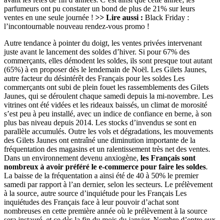
parfumeurs ont pu constater un bond de plus de 21% sur leurs
ventes en une seule journée !
>> Lire aussi :
Black Friday :
l’incontournable nouveau rendez-vous promo !
Autre tendance à pointer du doigt, les ventes privées intervenant
juste avant le lancement des soldes d’hiver. Si pour 67% des
commerçants, elles démodent les soldes, ils sont presque tout autant
(65%) à en proposer dès le lendemain de Noël. Les Gilets Jaunes,
autre facteur du désintérêt des Français pour les soldes Les
commerçants ont subi de plein fouet les rassemblements des Gilets
Jaunes, qui se déroulent chaque samedi depuis la mi-novembre. Les
vitrines ont été vidées et les rideaux baissés, un climat de morosité
s’est peu à peu installé, avec un indice de confiance en berne, à son
plus bas niveau depuis 2014. Les stocks d’invendus se sont en
parallèle accumulés. Outre les vols et dégradations, les mouvements
des Gilets Jaunes ont entraîné une diminution importante de la
fréquentation des magasins et un ralentissement très net des ventes.
Dans un environnement devenu anxiogène,
les Français sont
nombreux à avoir préféré le e-commerce pour faire les soldes
.
La baisse de la fréquentation a ainsi été de 40 à 50% le premier
samedi par rapport à l’an dernier, selon les secteurs. Le prélèvement
à la source, autre source d’inquiétude pour les Français Les
inquiétudes des Français face à leur pouvoir d’achat sont
nombreuses en cette première année où le prélèvement à la source
sera instauré, et ce dès la fin du mois du janvier. Nombre d’entre eux