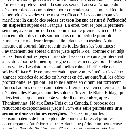
l’arrivée du prélèvement à la source, seraient aussi à l’origine du
désamour des consommateurs pour ce rendez-vous annuel. Réduire
la période des soldes : une mesure efficace ? Les commerçants le
martèlent :
la durée des soldes est trop longue et nuit à l’efficacité
du dispositif
auprès des Français. En effet, tout se joue la première
semaine, avec un pic de la consommation le premier samedi. Une
concentration des rabais sur une plus courte période pourrait
ramener une meilleure fréquentation dans les magasins. Autre
mesure qui pourrait faire revenir les foules dans les boutiques :
l’avancement des soldes d’hiver juste après Noël, comme c’est déjà
le cas dans d’autres pays du monde. Les commerçants profiteraient
ainsi de la bonne humeur qui règne dans les ménages pour booster
leurs ventes. Les ristournes continuelles ruinent l’efficacité des
soldes d’hiver Si le commerce était auparavant rythmé par les deux
grandes périodes de soldes en hiver et en été, aujourd’hui, les offres
promotionnelles qui ont lieu toute l’année en diminuent fortement
l’impact auprès des consommateurs. Premier évènement en cause du
désintérêt des Français pour les soldes d’hiver : le Black Friday, qui
intervient chaque année le 4e vendredi de novembre, après
Thanksgiving. Né aux États-Unis et au Canada, il propose des
réductions exceptionnelles jusqu’à 75% et
s’étire parfois sur une
semaine dans certaines enseignes
. L’occasion pour les
consommateurs de faire le plein de bonnes affaires et pour les
commerçants d’améliorer leur CA dans une période un peu creuse
avant les fêtes de fin d’années. C’est ainsi que cette année, les