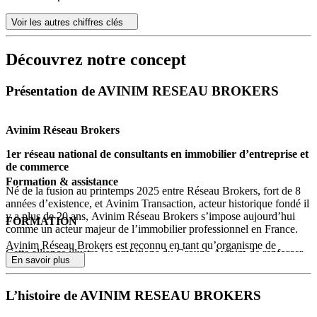
Voir les autres chiffres clés
Découvrez notre concept
Présentation de AVINIM RESEAU BROKERS
Avinim Réseau Brokers
1er réseau national de consultants en immobilier d’entreprise et
de commerce
Formation & assistance
Né de la fusion au printemps 2025 entre Réseau Brokers, fort de 8
années d’existence, et Avinim Transaction, acteur historique fondé il
y a plus de 20 ans, Avinim Réseau Brokers s’impose aujourd’hui
FORMATION
comme un acteur majeur de l’immobilier professionnel en France.
Avinim Réseau Brokers est reconnu en tant qu’organisme de
Cette alliance illustre les ambitions du Groupe Avinim de renforcer
formation. Les heures sont décomptées dans l’obligation de
En savoir plus
son leadership et de proposer une offre globale et innovante à ses
formation continue de la LOI ALUR de 14h par an ou 42h tous les
clients.
3 ans.
L’histoire de AVINIM RESEAU BROKERS
Spécialiste de l’immobilier d’entreprise et de commerce
, Avinim
90% de nos mandataires étaient en reconversion. Nous avons su les
Réseau Brokers accompagne les professionnels dans toutes les