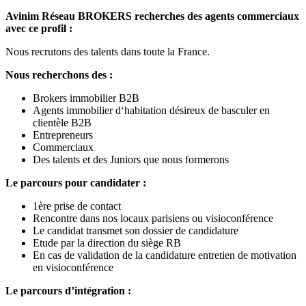
ÉVÉNEMENTS BUSINESS
Avinim Réseau BROKERS recherches des agents commerciaux
avec ce profil :
Organisations d’événements pour tisser des liens avec les acteurs
économiques :
Nous recrutons des talents dans toute la France.
Afterwork réseau réunissant brokers et tissu économique local
Nous recherchons des :
Webinaires mensuels avec enseignes nationales et réseaux de
franchises
Brokers immobilier B2B
Participation à des salons professionnels : SIMI, Franchise
Agents immobilier d‘habitation désireux de basculer en
Expo, CIEL
clientèle B2B
Entrepreneurs
PROMOTION DES BIENS
Commerciaux
Des talents et des Juniors que nous formerons
Diffusion d’annonces sur les plateformes, avec à ce jour + de 1500
annonces sur chacun des sites suivants :
Le parcours pour candidater :
SeLoger Bureaux & Commerces,
1ère prise de contact
BureauxLocaux,
Rencontre dans nos locaux parisiens ou visioconférence
LeBonCoin,
Le candidat transmet son dossier de candidature
Cession PME
Etude par la direction du siège RB
Modelo
En cas de validation de la candidature entretien de motivation
Unemplacement.com
en visioconférence
Presse immobilière : Business immo & Lettre M2
Le parcours d’intégration :