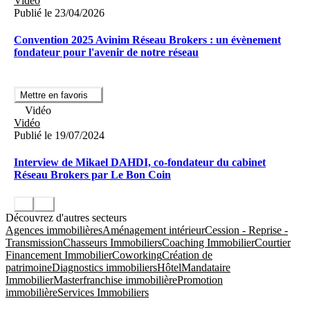
Vidéo
Publié le 23/04/2026
Convention 2025 Avinim Réseau Brokers : un évènement
fondateur pour l'avenir de notre réseau
Mettre en favoris
Vidéo
Vidéo
Publié le 19/07/2024
Interview de Mikael DAHDI, co-fondateur du cabinet
Réseau Brokers par Le Bon Coin
Découvrez d'autres secteurs
Agences immobilières
Aménagement intérieur
Cession - Reprise -
Transmission
Chasseurs Immobiliers
Coaching Immobilier
Courtier
Financement Immobilier
Coworking
Création de
patrimoine
Diagnostics immobiliers
Hôtel
Mandataire
Immobilier
Masterfranchise immobilière
Promotion
immobilière
Services Immobiliers