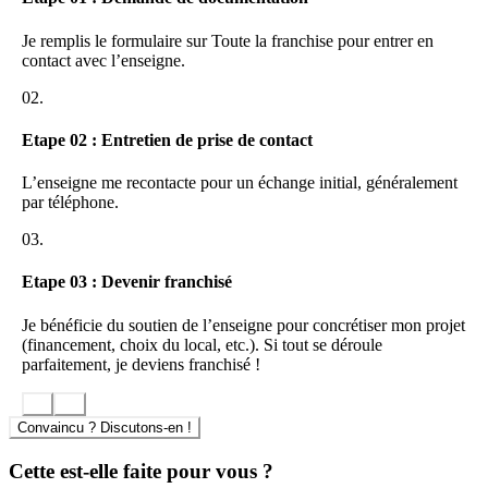
quotidiennement les Brokers vers leur réussite. Nous disposons de
différents services supports en appui aux membres du réseau :
Je remplis le formulaire sur Toute la franchise pour entrer en
comptabilité, communication, digital, juridique et grands comptes.
contact avec l’enseigne.
OUTILS DIGITAUX MÉTIER
02.
Avinim Réseau Brokers fournit les meilleurs outils et les meilleurs
Etape 02 : Entretien de prise de contact
supports pour exercer dans les différentes classes d’actifs de
l’immobilier d’entreprise.
L’enseigne me recontacte pour un échange initial, généralement
par téléphone.
Mini site pour chaque consultant en immobilier professionnel
sur le site Avinim Réseau Brokers
03.
Espace intranet Connect dans lequel chaque broker suit sa vie
professionnelle : facturation, agenda des évènements du
réseau, ressources documentaires, commande de panneaux et
Etape 03 : Devenir franchisé
documents de promotion de l’activité, signature électronique.
Des groupes de discussion sur WhatsApp
Je bénéficie du soutien de l’enseigne pour concrétiser mon projet
(financement, choix du local, etc.). Si tout se déroule
ÉVÉNEMENTS DE COHÉSION INTERNES AU RÉSEAU
parfaitement, je deviens franchisé !
Organisation d’évènements pour favoriser les échanges et
développer les synergies, dans une ambiance conviviale :
Convaincu ? Discutons-en !
Convention annuelle
Cette est-elle faite pour vous ?
Rencontres régionales entre brokers