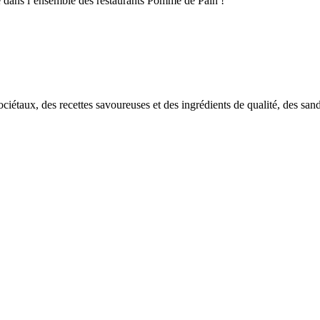
té dans l’ensemble des restaurants Pomme de Pain !
ciétaux, des recettes savoureuses et des ingrédients de qualité, des sa