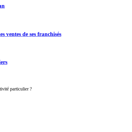
an
s ventes de ses franchisés
iers
vité particulier ?