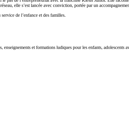
 le pas de l’entrepreneuriat avec la franchise Klesis Junior. Elle racont
du réseau, elle s’est lancée avec conviction, portée par un accompagnement
ervice de l’enfance et des familles.
, enseignements et formations ludiques pour les enfants, adolescents ave