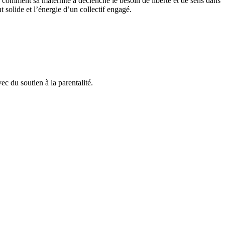
e comment sa maternité a déclenché le besoin de liberté et de sens dans
 solide et l’énergie d’un collectif engagé.
c du soutien à la parentalité.