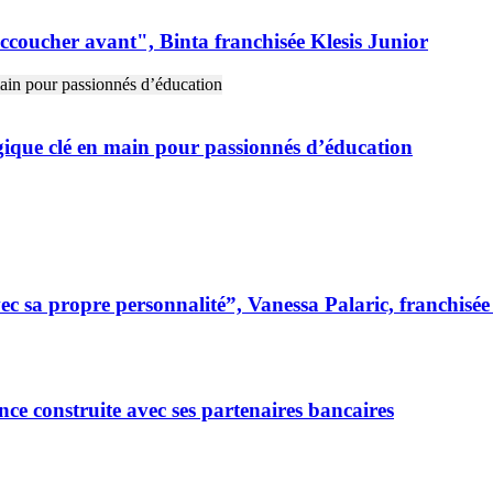
s accoucher avant", Binta franchisée Klesis Junior
gique clé en main pour passionnés d’éducation
 sa propre personnalité”, Vanessa Palaric, franchisé
ce construite avec ses partenaires bancaires