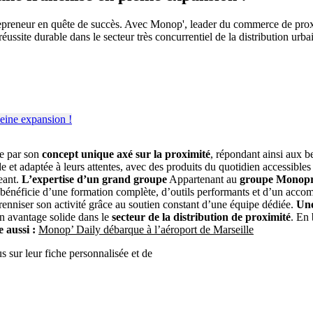
repreneur en quête de succès. Avec Monop', leader du commerce de proxim
éussite durable dans le secteur très concurrentiel de la distribution urba
e par son
concept unique axé sur la proximité
, répondant ainsi aux be
ide et adaptée à leurs attentes, avec des produits du quotidien accessib
eant.
L’expertise d’un grand groupe
Appartenant au
groupe Monopr
é bénéficie d’une formation complète, d’outils performants et d’un acc
renniser son activité grâce au soutien constant d’une équipe dédiée.
Une
un avantage solide dans le
secteur de la distribution de proximité
. En 
 aussi :
Monop’ Daily débarque à l’aéroport de Marseille
s sur leur fiche personnalisée et de