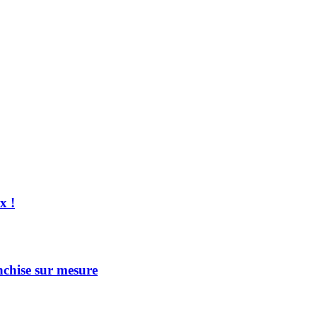
x !
nchise sur mesure