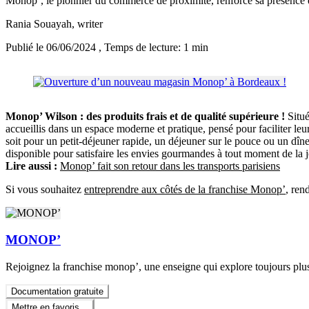
Monop’, le pionnier du commerce de proximité, renforce sa présenc
Rania Souayah
, writer
Publié le 06/06/2024
, Temps de lecture: 1 min
Monop’ Wilson : des produits frais et de qualité supérieure !
Situé
accueillis dans un espace moderne et pratique, pensé pour faciliter 
soit pour un petit-déjeuner rapide, un déjeuner sur le pouce ou un dîn
disponible pour satisfaire les envies gourmandes à tout moment de l
Lire aussi :
Monop’ fait son retour dans les transports parisiens
Si vous souhaitez
entreprendre aux côtés de la franchise Monop’
, ren
MONOP’
Rejoignez la franchise monop’, une enseigne qui explore toujours plus l
Documentation gratuite
Mettre en favoris