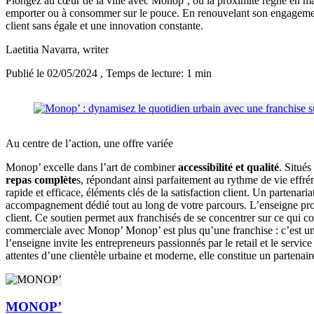
Plongez au cœur de la ville avec Monop’, où la proximité règne en maî
emporter ou à consommer sur le pouce. En renouvelant son engagement
client sans égale et une innovation constante.
Laetitia Navarra
, writer
Publié le 02/05/2024
, Temps de lecture: 1 min
Au centre de l’action, une offre variée
Monop’ excelle dans l’art de combiner
accessibilité et qualité
. Situé
repas complète
s, répondant ainsi parfaitement au rythme de vie effré
rapide et efficace, éléments clés de la satisfaction client. Un partenar
accompagnement dédié tout au long de votre parcours. L’enseigne p
client. Ce soutien permet aux franchisés de se concentrer sur ce qui 
commerciale avec Monop’ Monop’ est plus qu’une franchise : c’est u
l’enseigne invite les entrepreneurs passionnés par le retail et le servic
attentes d’une clientèle urbaine et moderne, elle constitue un partenai
MONOP’