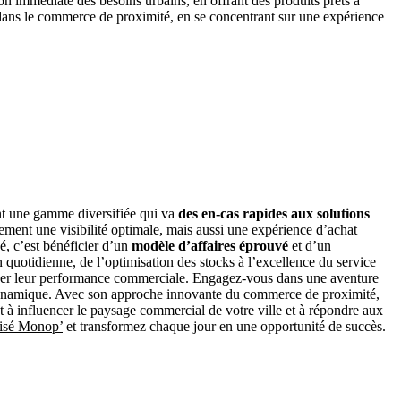
n immédiate des besoins urbains, en offrant des produits prêts à
dans le commerce de proximité, en se concentrant sur une expérience
ent une gamme diversifiée qui va
des en-cas rapides aux solutions
ement une visibilité optimale, mais aussi une expérience d’achat
sé, c’est bénéficier d’un
modèle d’affaires éprouvé
et d’un
on quotidienne, de l’optimisation des stocks à l’excellence du service
imiser leur performance commerciale. Engagez-vous dans une aventure
 dynamique. Avec son approche innovante du commerce de proximité,
êt à influencer le paysage commercial de votre ville et à répondre aux
isé Monop’
et transformez chaque jour en une opportunité de succès.