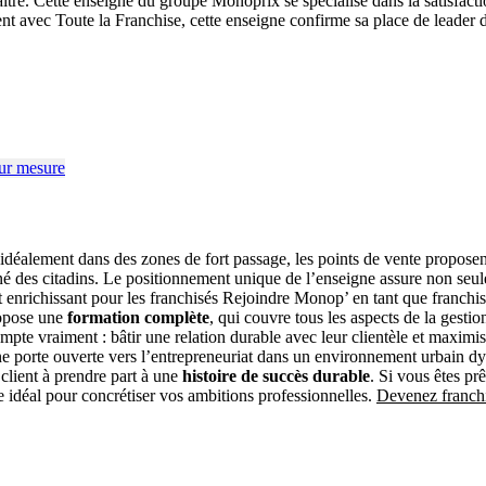
tre. Cette enseigne du groupe Monoprix se spécialise dans la satisfactio
 avec Toute la Franchise, cette enseigne confirme sa place de leader 
s idéalement dans des zones de fort passage, les points de vente propos
né des citadins. Le positionnement unique de l’enseigne assure non seul
iat enrichissant pour les franchisés Rejoindre Monop’ en tant que franchi
ropose une
formation complète
, qui couvre tous les aspects de la gesti
compte vraiment : bâtir une relation durable avec leur clientèle et max
ne porte ouverte vers l’entrepreneuriat dans un environnement urbain
e client à prendre part à une
histoire de succès durable
. Si vous êtes pr
re idéal pour concrétiser vos ambitions professionnelles.
Devenez franch