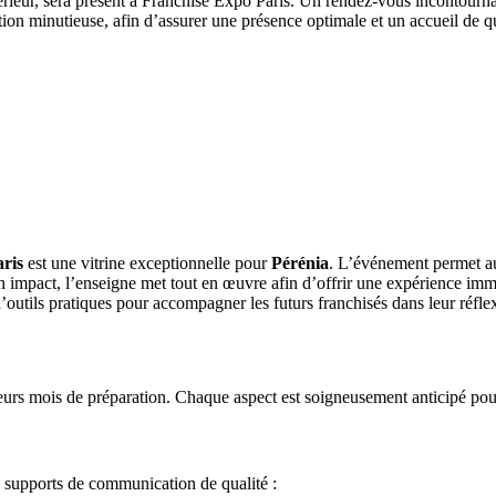
rieur, sera présent à Franchise Expo Paris. Un rendez-vous incontourna
ration minutieuse, afin d’assurer une présence optimale et un accueil de q
ris
est une vitrine exceptionnelle pour
Pérénia
. L’événement permet au
n impact, l’enseigne met tout en œuvre afin d’offrir une expérience imm
d’outils pratiques pour accompagner les futurs franchisés dans leur réfle
eurs mois de préparation. Chaque aspect est soigneusement anticipé pour 
s supports de communication de qualité :