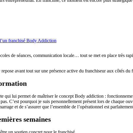
rs entrepreneurial. En franchise, ce moment est encore plus stratégique 
tocoles de séances, communication locale… tout se met en place très rapi
ose avant tout sur une présence active du franchiseur aux côtés du f
formation
e qui lui permet de maîtriser le concept Body addiction : fonctionnemen
fit pas. C’est pourquoi je suis personnellement présent lors de chaque o
émarrage et de s’assurer que l’ensemble de l’opérationnel est parfaitemen
remières semaines
’être un soutien concret pour le franchisé.