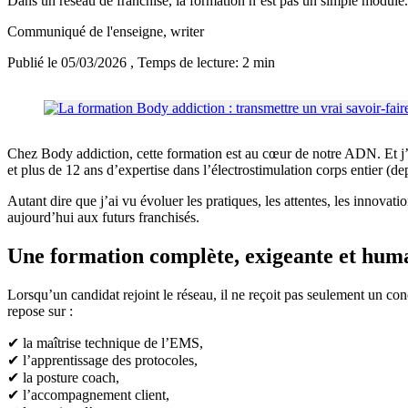
Dans un réseau de franchise, la formation n’est pas un simple module. 
Communiqué de l'enseigne
, writer
Publié le 05/03/2026
, Temps de lecture: 2 min
Chez Body addiction, cette formation est au cœur de notre ADN. Et j’y
et plus de 12 ans d’expertise dans l’électrostimulation corps entier (de
Autant dire que j’ai vu évoluer les pratiques, les attentes, les innovati
aujourd’hui aux futurs franchisés.
Une formation complète, exigeante et hum
Lorsqu’un candidat rejoint le réseau, il ne reçoit pas seulement un conc
repose sur :
✔ la maîtrise technique de l’EMS,
✔ l’apprentissage des protocoles,
✔ la posture coach,
✔ l’accompagnement client,