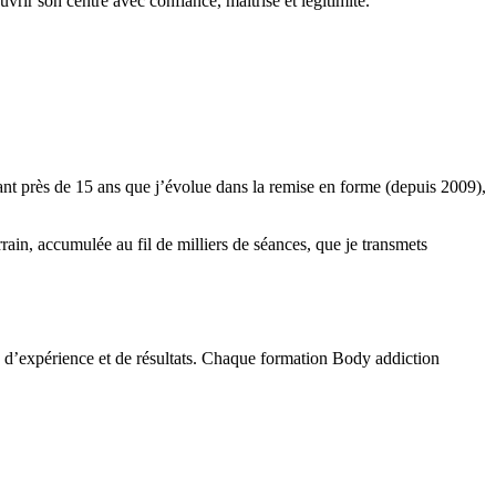
rir son centre avec confiance, maîtrise et légitimité.
ant près de 15 ans que j’évolue dans la remise en forme (depuis 2009),
errain, accumulée au fil de milliers de séances, que je transmets
nées d’expérience et de résultats. Chaque formation Body addiction