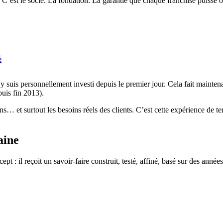
C’est le socle. La fondation. La garantie que chaque franchisé puisse ouv
 suis personnellement investi depuis le premier jour. Cela fait mainten
puis fin 2013).
ons… et surtout les besoins réels des clients. C’est cette expérience de t
aine
ept : il reçoit un savoir-faire construit, testé, affiné, basé sur des an