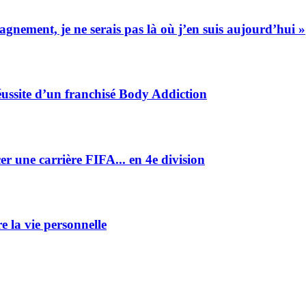
gnement, je ne serais pas là où j’en suis aujourd’hui »
réussite d’un franchisé Body Addiction
 une carrière FIFA... en 4e division
e la vie personnelle