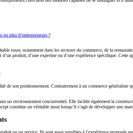
entrepreneurs cherchent des modèles capables de se distinguer et d’attir
itable essor, notamment dans les secteurs du commerce, de la restaurati
our d’un produit, d’une expertise ou d’une expérience spécifique. Cette a
é
bilité de son positionnement. Contrairement à un commerce généraliste 
ns un environnement concurrentiel. Elle facilite également la constructio
concept constitue un véritable atout lorsqu’il s’agit de développer une ma
nts
uit ou un service. Ils sont aussi sensibles à l’expérience proposée pa