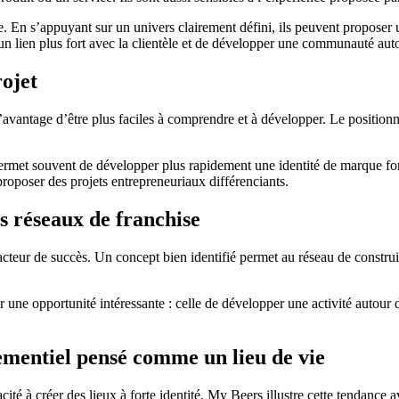
te. En s’appuyant sur un univers clairement défini, ils peuvent proposer 
 un lien plus fort avec la clientèle et de développer une communauté aut
rojet
’avantage d’être plus faciles à comprendre et à développer. Le positionnem
et permet souvent de développer plus rapidement une identité de marque f
proposer des projets entrepreneuriaux différenciants.
s réseaux de franchise
facteur de succès. Un concept bien identifié permet au réseau de construi
 une opportunité intéressante : celle de développer une activité autour d
ementiel pensé comme un lieu de vie
cité à créer des lieux à forte identité. My Beers illustre cette tendan