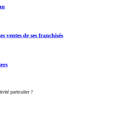
an
s ventes de ses franchisés
iers
vité particulier ?