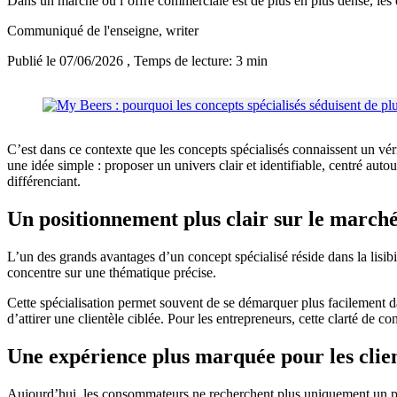
Dans un marché où l’offre commerciale est de plus en plus dense, les 
Communiqué de l'enseigne
, writer
Publié le 07/06/2026
, Temps de lecture: 3 min
C’est dans ce contexte que les concepts spécialisés connaissent un vér
une idée simple : proposer un univers clair et identifiable, centré aut
différenciant.
Un positionnement plus clair sur le march
L’un des grands avantages d’un concept spécialisé réside dans la lisi
concentre sur une thématique précise.
Cette spécialisation permet souvent de se démarquer plus facilement da
d’attirer une clientèle ciblée. Pour les entrepreneurs, cette clarté de 
Une expérience plus marquée pour les clie
Aujourd’hui, les consommateurs ne recherchent plus uniquement un prod