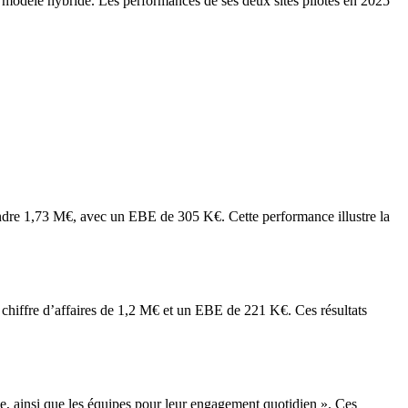
n modèle hybride. Les performances de ses deux sites pilotes en 2025
teindre 1,73 M€, avec un EBE de 305 K€. Cette performance illustre la
 chiffre d’affaires de 1,2 M€ et un EBE de 221 K€. Ces résultats
nce, ainsi que les équipes pour leur engagement quotidien ». Ces