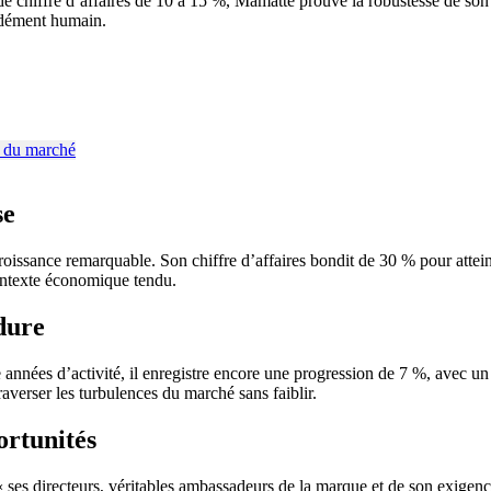
 de chiffre d’affaires de 10 à 15 %, Mamatte prouve la robustesse de so
ondément humain.
se
e croissance remarquable. Son chiffre d’affaires bondit de 30 % pour at
ontexte économique tendu.
dure
années d’activité, il enregistre encore une progression de 7 %, avec un
raverser les turbulences du marché sans faiblir.
ortunités
ue « ses directeurs, véritables ambassadeurs de la marque et de son exige