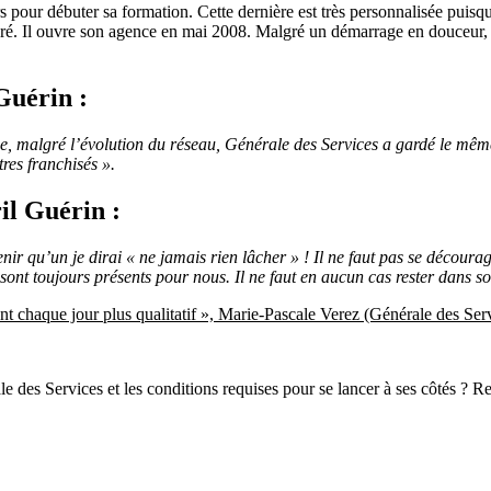
 pour débuter sa formation. Cette dernière est très personnalisée puisqu
dré. Il ouvre son agence en mai 2008. Malgré un démarrage en douceur, 
Guérin :
ue, malgré l’évolution du réseau, Générale des Services a gardé le même
res franchisés ».
il Guérin :
enir qu’un je dirai « ne jamais rien lâcher » ! Il ne faut pas se découra
 sont toujours présents pour nous. Il ne faut en aucun cas rester dans so
t chaque jour plus qualitatif », Marie-Pascale Verez (Générale des Se
ale des Services et les conditions requises pour se lancer à ses côtés ?