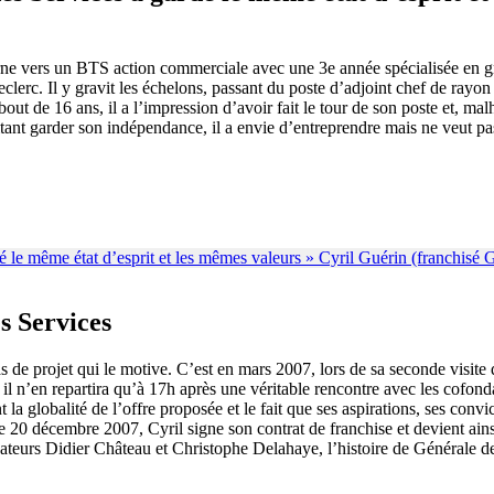
e vers un BTS action commerciale avec une 3e année spécialisée en grand
clerc. Il y gravit les échelons, passant du poste d’adjoint chef de rayo
Au bout de 16 ans, il a l’impression d’avoir fait le tour de son poste et,
itant garder son indépendance, il a envie d’entreprendre mais ne veut pas 
s Services
s de projet qui le motive. C’est en mars 2007, lors de sa seconde visite 
nd, il n’en repartira qu’à 17h après une véritable rencontre avec les cof
t la globalité de l’offre proposée et le fait que ses aspirations, ses conv
 le 20 décembre 2007, Cyril signe son contrat de franchise et devient ain
ateurs Didier Château et Christophe Delahaye, l’histoire de Générale des