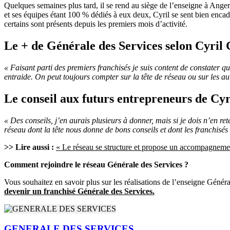
Quelques semaines plus tard, il se rend au siège de l’enseigne à Angers
et ses équipes étant 100 % dédiés à eux deux, Cyril se sent bien enca
certains sont présents depuis les premiers mois d’activité.
Le + de Générale des Services selon Cyril 
« Faisant parti des premiers franchisés je suis content de constater q
entraide. On peut toujours compter sur la tête de réseau ou sur les aut
Le conseil aux futurs entrepreneurs de Cyr
« Des conseils, j’en aurais plusieurs à donner, mais si je dois n’en ret
réseau dont la tête nous donne de bons conseils et dont les franchisés
>> Lire aussi :
« Le réseau se structure et propose un accompagnemen
Comment rejoindre le réseau Générale des Services ?
Vous souhaitez en savoir plus sur les réalisations de l’enseigne Génér
devenir un franchisé Générale des Services.
GENERALE DES SERVICES