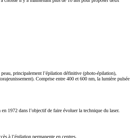
le a choisie il y a maintenant plus de 10 ans pour proposer deux
 peau, principalement l’épilation définitive (photo-épilation),
hotorajeunissement). Comprise entre 400 et 600 nm, la lumière pulsée
en 1972 dans l’objectif de faire évoluer la technique du laser.
ccès à l’épilation permanente en centres.