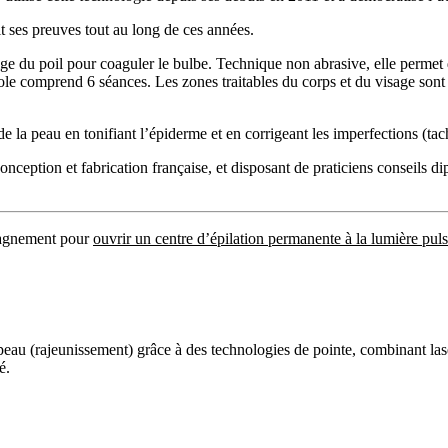
ait ses preuves tout au long de ces années.
ige du poil pour coaguler le bulbe. Technique non abrasive, elle permet 
le comprend 6 séances. Les zones traitables du corps et du visage sont mu
 de la peau en tonifiant l’épiderme et en corrigeant les imperfections (t
onception et fabrication française, et disposant de praticiens conseils 
pagnement pour
ouvrir un centre d’épilation permanente à la lumière pul
peau (rajeunissement) grâce à des technologies de pointe, combinant lase
é.