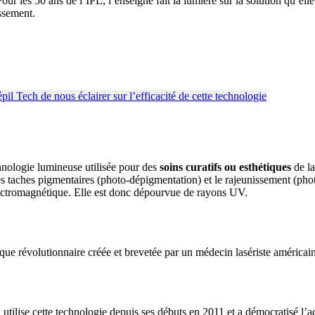
our les 50 ans de l’IPL, l’enseigne fait la lumière sur la solution qu’el
issement.
hnologie lumineuse utilisée pour des
soins curatifs ou esthétiques
de la
t, les taches pigmentaires (photo-dépigmentation) et le rajeunissement (p
électromagnétique. Elle est donc dépourvue de rayons UV.
que révolutionnaire créée et brevetée par un médecin lasériste américain 
, utilise cette technologie depuis ses débuts en 2011 et a démocratisé l’a