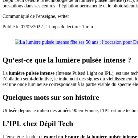
Dépil Tech célèbre la technologie de la lumière pulsée intense (IPL). P
prestations dans ses centres : l’épilation permanente et le photorajeun
Communiqué de l'enseigne
, writer
Publié le 07/05/2022
, Temps de lecture: 1 min
Qu’est-ce que la lumière pulsée intense ?
La
lumière pulsée intense
(Intense Pulsed Light ou IPL), est une tec
l’épilation semi-définitive, le traitement des signes du vieillissemen
est une onde lumineuse correspondant à la partie visible du spectre 
Quelques mots sur son histoire
Utilisée depuis le milieu des années 90 en France, l’IPL est une techni
L’IPL chez Dépil Tech
L’enseigne, leader et
expert en France de la lumière pulsée intense