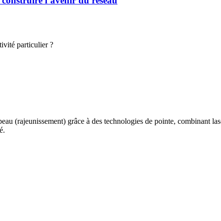
 construire l’avenir du réseau
vité particulier ?
peau (rajeunissement) grâce à des technologies de pointe, combinant lase
é.