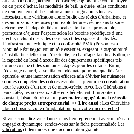
ou d’achat sont également à considérer, englobant le coût du loyer
ou du prix d’achat, les modalités de bail, la durée, et les conditions
de renouvellement. Les autorisations et régulations locales
nécessitent une vérification approfondie des règles d’urbanisme et
des autorisations requises pour exploiter une crèche dans la zone
déterminée. L’adaptabilité du local est tout aussi primordiale,
permettant d’ajuster l’espace selon les besoins spécifiques d’une
crèche, incluant des salles de repos et des espaces d’activités.
L’infrastructure technique et la conformité PMR (Personnes à
Mobilité Réduite) jouent un rôle essentiel, exigeant la disponibilité
d’installations telles que l’électricité, le chauffage, la climatisation, et
la capacité du local à accueillir des équipements spécifiques tels
qu’une cuisine et des sanitaires adaptés pour les enfants. Enfin,
l’éclairage naturel, la ventilation adéquate pour une qualité d’air
optimale, et une insonorisation efficace afin d’éviter les nuisances
sonores complètent les critères essentiels à prendre en considération
pour le succès d’un projet de micro-crèche. Avec Les Chérubins à
leurs côtés, les nouveaux adhérents bénéficient d’un soutien
constant, faisant du réseau un
partenaire engagé dans la réussite
de chaque projet entrepreneurial
.
>> Lire aussi :
Les Chérubins
: bien choisir sa zone d’implantation pour votre micro-crèche !
Si vous souhaitez vous lancer dans l’entrepreneuriat avec un réseau
engagé et dynamique, rendez-vous sur la
fiche personnalisée Les
Chérubins
et demandez-une documentation gratuite.