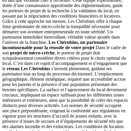
en tant que véritable chef d’orchestre. Cette équipe expérimentée,
dotée d’une connaissance approfondie des réglementations, guide
les porteurs de projet de la recherche à la validation du local, en
passant par la négociation des conditions financières et locatives.
Grâce à cette approche sur mesure, Les Chérubins offre à chaque
futur gestionnaire de micro-crèche la tranquillité nécessaire pour
démarrer son aventure entrepreneuriale en toute sérénité. Un
partenariat immobilier bienveillant, véritable valeur ajoutée dans
l’univers de la franchise.
Les Chérubins, un partenaire
incontournable pour la réussite de votre projet
Dans le cadre de
son
projet de micro-crèche
, le porteur de projet doit
scrupuleusement considérer divers critères pour le choix optimal du
local. C’est dans cet esprit d’accompagnement et d’engagement que
le
réseau Les Chérubins
s’investit pleinement, guidant ses
partenaires tout au long du processus décisionnel. L’emplacement
géographique, élément stratégique, requiert une accessibilité accrue
pour les parents et la présence d’une population présentant des
besoins spécifiques. La surface et l’agencement du local deviennent
cruciaux, impliquant un espace suffisant pour les différentes zones
intérieures et extérieures, ainsi que la possibilité de créer des espaces
distincts pour diverses activités. Les normes de sécurité occupent
une place prépondérante, exigeant la conformité aux régulations en
vigueur pour les structures d’accueil de jeunes enfants, avec la
présence d’issues de secours et d’équipements de sécurité tels que
des alarmes incendie et des extincteurs. Les conditions de location