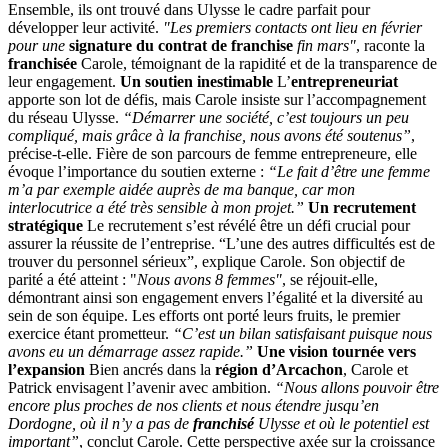
Ensemble, ils ont trouvé dans Ulysse le cadre parfait pour
développer leur activité.
"Les premiers contacts ont lieu en février
pour une
signature du contrat de franchise
fin mars"
, raconte la
franchisée
Carole, témoignant de la rapidité et de la transparence de
leur engagement.
Un soutien inestimable
L’
entrepreneuriat
apporte son lot de défis, mais Carole insiste sur l’accompagnement
du réseau Ulysse.
“Démarrer une société, c’est toujours un peu
compliqué, mais grâce à la franchise, nous avons été soutenus”
,
précise-t-elle. Fière de son parcours de femme entrepreneure, elle
évoque l’importance du soutien externe :
“Le fait d’être une femme
m’a par exemple aidée auprès de ma banque, car mon
interlocutrice a été très sensible à mon projet.”
Un recrutement
stratégique
Le recrutement s’est révélé être un défi crucial pour
assurer la réussite de l’entreprise. “L’une des autres difficultés est de
trouver du personnel sérieux”, explique Carole. Son objectif de
parité a été atteint : "
Nous avons 8 femmes"
, se réjouit-elle,
démontrant ainsi son engagement envers l’égalité et la diversité au
sein de son équipe. Les efforts ont porté leurs fruits, le premier
exercice étant prometteur.
“C’est un bilan satisfaisant puisque nous
avons eu un démarrage assez rapide.”
Une vision tournée vers
l’expansion
Bien ancrés dans la
région d’Arcachon
, Carole et
Patrick envisagent l’avenir avec ambition.
“Nous allons pouvoir être
encore plus proches de nos clients et nous étendre jusqu’en
Dordogne, où il n’y a pas de
franchisé
Ulysse et où le potentiel est
important”
, conclut Carole. Cette perspective axée sur la croissance