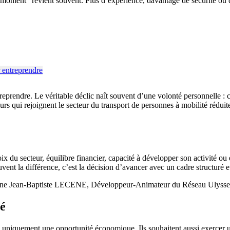
moment” revient souvent. Plus d’expérience, davantage de sécurité ou de
entreprendre. Le véritable déclic naît souvent d’une volonté personnelle 
urs qui rejoignent le secteur du transport de personnes à mobilité rédui
x du secteur, équilibre financier, capacité à développer son activité ou 
souvent la différence, c’est la décision d’avancer avec un cadre structu
gne Jean-Baptiste LECENE, Développeur-Animateur du Réseau Ulysse
té
uniquement une opportunité économique. Ils souhaitent aussi exercer un