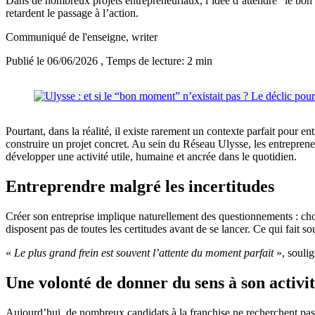
Dans de nombreux projets entrepreneuriaux, l’idée d’attendre “le bon 
retardent le passage à l’action.
Communiqué de l'enseigne
, writer
Publié le 06/06/2026
, Temps de lecture: 2 min
Pourtant, dans la réalité, il existe rarement un contexte parfait pour 
construire un projet concret. Au sein du Réseau Ulysse, les entreprene
développer une activité utile, humaine et ancrée dans le quotidien.
Entreprendre malgré les incertitudes
Créer son entreprise implique naturellement des questionnements : choi
disposent pas de toutes les certitudes avant de se lancer. Ce qui fait 
«
Le plus grand frein est souvent l’attente du moment parfait
», souli
Une volonté de donner du sens à son activi
Aujourd’hui, de nombreux candidats à la franchise ne recherchent pas 