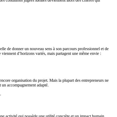
s conditions jugées idéales deviennent alors des critères qui
: celle de donner un nouveau sens à son parcours professionnel et de
te viennent d’horizons variés, mais partagent une même envie :
encore organisation du projet. Mais la plupart des entrepreneurs ne
ré et un accompagnement adapté.
.
e activité qui possède une utilité concrète et un impact humain