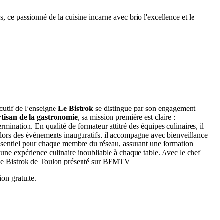
, ce passionné de la cuisine incarne avec brio l'excellence et le
écutif de l’enseigne
Le
Bistrok
se distingue par son engagement
rtisan de la gastronomie
, sa mission première est claire :
mination. En qualité de formateur attitré des équipes culinaires, il
t lors des événements inauguratifs, il accompagne avec bienveillance
en essentiel pour chaque membre du réseau, assurant une formation
une expérience culinaire inoubliable à chaque table. Avec le chef
 Le Bistrok de Toulon présenté sur BFMTV
on gratuite.