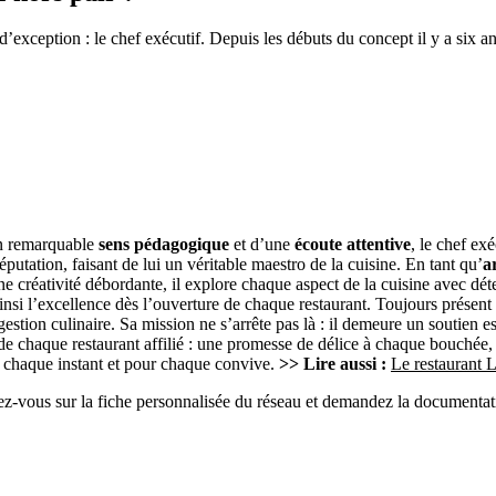
exception : le chef exécutif. Depuis les débuts du concept il y a six ans
n remarquable
sens pédagogique
et d’une
écoute attentive
, le chef ex
éputation, faisant de lui un véritable maestro de la cuisine. En tant qu’
a
e créativité débordante, il explore chaque aspect de la cuisine avec déter
insi l’excellence dès l’ouverture de chaque restaurant. Toujours présen
la gestion culinaire. Sa mission ne s’arrête pas là : il demeure un souti
e chaque restaurant affilié : une promesse de délice à chaque bouchée, 
 à chaque instant et pour chaque convive.
>> Lire aussi :
Le restaurant
ez-vous sur la fiche personnalisée du réseau et demandez la documentati