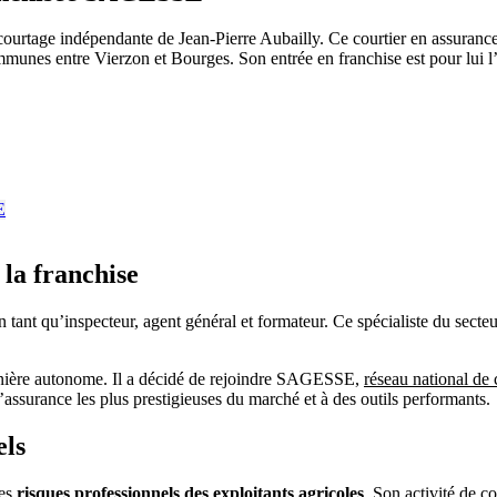
urtage indépendante de Jean-Pierre Aubailly. Ce courtier en assurances
munes entre Vierzon et Bourges. Son entrée en franchise est pour lui 
 la franchise
n tant qu’inspecteur, agent général et formateur. Ce spécialiste du sect
manière autonome. Il a décidé de rejoindre SAGESSE,
réseau national de
assurance les plus prestigieuses du marché et à des outils performants.
els
les
risques professionnels des exploitants agricoles
. Son activité de 