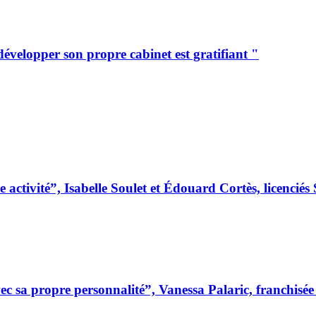
elopper son propre cabinet est gratifiant "
 activité”, Isabelle Soulet et Édouard Cortès, licenc
 sa propre personnalité”, Vanessa Palaric, franchisé