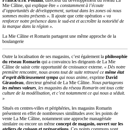
Franck-Éric Poulain
, directeur du développement du réseau La
Mie Câline, qui explique être
« constamment à l’écoute
d’opportunités de développement, surtout dans les zones où nous
sommes moins présents »
. Il ajoute que cette opération
« va
renforcer notre présence dans le sud-est et accroître la notoriété de
la marque dans la région ».
La Mie Câline et Romarin partagent une même approche de la
boulangerie
Outre la localisation de ses magasins, c’est également la
philosophie
du réseau Romarin
qui a convaincu les dirigeants de La Mie
Câline de saisir cette opportunité de croissance externe.
« Dès notre
première rencontre, nous avons tout de suite retrouvé ce
même état
d’esprit délicieusement sympa
qui nous anime
, exprime
David
Giraudeau
, directeur général de La Mie Câline.
Nous partageons
les mêmes valeurs
, les magasins du réseau Romarin ont tous cette
culture de la modélisation, et c’est notamment ce qui nous a séduit.
»
Situés en centres-villes et périphéries, les magasins Romarin
présentent en effet de nombreuses similitudes avec les points de
vente La Mie Câline, notamment une approche managériale
similaire ou encore un même
concept de magasin, ouvert sur les
ateliers de cuisson et préparations
. Ces points communs vont