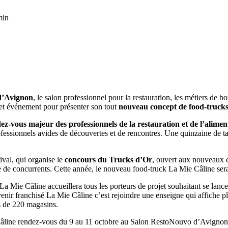
min
d’Avignon
, le salon professionnel pour la restauration, les métiers de 
 cet événement pour présenter son tout
nouveau concept de food-truck
ez-vous majeur des professionnels de la restauration et de l’alimen
ofessionnels avides de découvertes et de rencontres. Une quinzaine de t
tival, qui organise le
concours du Trucks d’Or
, ouvert aux nouveaux c
e de concurrents. Cette année, le nouveau food-truck La Mie Câline sera
 Mie Câline accueillera tous les porteurs de projet souhaitant se lancer 
enir franchisé La Mie Câline c’est rejoindre une enseigne qui affiche pl
ès de 220 magasins.
 Câline rendez-vous du 9 au 11 octobre au Salon RestoNouvo d’Avignon