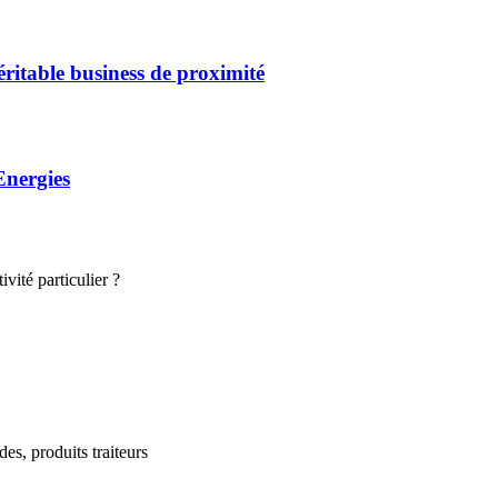
éritable business de proximité
Energies
vité particulier ?
des, produits traiteurs