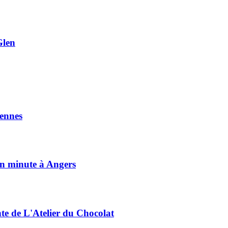
Glen
ennes
on minute à Angers
nte de L'Atelier du Chocolat