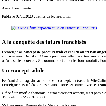
Evènement incontournable des franchises, le salon Franchise Expo Par
Asma Louati
, writer
Publié le 02/03/2023
, Temps de lecture: 1 min
A la conquête des futurs franchisés
L’enseigne au
concept de produits frais et chauds
alliant
boulangeri
ambassadeurs. Du 19 au 22 mars prochains, elle présentera son concept
qu’une seule exigence : être gourmand et aimer les bons produits. Po
Un concept solide
Fédérant 242 magasins autour de son concept, le
réseau la Mie Câli
l’
enseigne
réussit à établir des relations fortes et solides avec ses
fran
Grâce à un modèle économique financièrement attractif, il est possibl
d’activité un CA de 820 000€.
>> Lire aussi :
Reprise de La Mie Câline Rennes