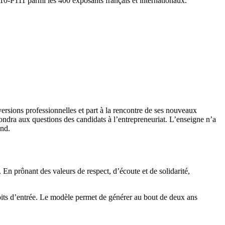
10-P111 parmi les 400 exposants français et internationaux.
ersions professionnelles et part à la rencontre de ses nouveaux
ndra aux questions des candidats à l’entrepreneuriat. L’enseigne n’a
and.
En prônant des valeurs de respect, d’écoute et de solidarité,
oits d’entrée. Le modèle permet de générer au bout de deux ans