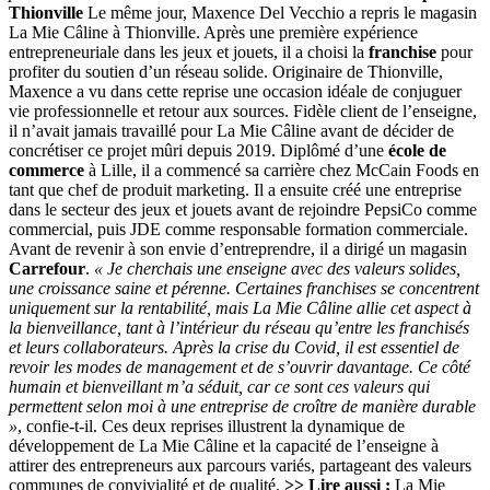
Thionville
Le même jour, Maxence Del Vecchio a repris le magasin
La Mie Câline à Thionville. Après une première expérience
entrepreneuriale dans les jeux et jouets, il a choisi la
franchise
pour
profiter du soutien d’un réseau solide. Originaire de Thionville,
Maxence a vu dans cette reprise une occasion idéale de conjuguer
vie professionnelle et retour aux sources. Fidèle client de l’enseigne,
il n’avait jamais travaillé pour La Mie Câline avant de décider de
concrétiser ce projet mûri depuis 2019. Diplômé d’une
école de
commerce
à Lille, il a commencé sa carrière chez McCain Foods en
tant que chef de produit marketing. Il a ensuite créé une entreprise
dans le secteur des jeux et jouets avant de rejoindre PepsiCo comme
commercial, puis JDE comme responsable formation commerciale.
Avant de revenir à son envie d’entreprendre, il a dirigé un magasin
Carrefour
.
« Je cherchais une enseigne avec des valeurs solides,
une croissance saine et pérenne. Certaines franchises se concentrent
uniquement sur la rentabilité, mais La Mie Câline allie cet aspect à
la bienveillance, tant à l’intérieur du réseau qu’entre les franchisés
et leurs collaborateurs. Après la crise du Covid, il est essentiel de
revoir les modes de management et de s’ouvrir davantage. Ce côté
humain et bienveillant m’a séduit, car ce sont ces valeurs qui
permettent selon moi à une entreprise de croître de manière durable
»
, confie-t-il. Ces deux reprises illustrent la dynamique de
développement de La Mie Câline et la capacité de l’enseigne à
attirer des entrepreneurs aux parcours variés, partageant des valeurs
communes de convivialité et de qualité.
>> Lire aussi :
La Mie