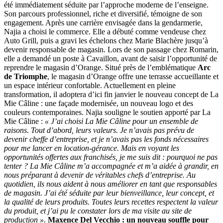
été immédiatement séduite par l’approche moderne de l’enseigne.
Son parcours professionnel, riche et diversifié, témoigne de son
engagement. Après une carrière envisagée dans la gendarmerie,
Najia a choisi le commerce. Elle a débuté comme vendeuse chez
Auto Grill, puis a gravi les échelons chez Marie Blachère jusqu’à
devenir responsable de magasin. Lors de son passage chez Romarin,
elle a demandé un poste à Cavaillon, avant de saisir l’opportunité de
reprendre le magasin d’Orange. Situé près de l’emblématique
Arc
de Triomphe
, le magasin d’Orange offre une terrasse accueillante et
un espace intérieur confortable. Actuellement en pleine
transformation, il adoptera d’ici fin janvier le nouveau concept de La
Mie Câline : une façade modernisée, un nouveau logo et des
couleurs contemporaines. Najia souligne le soutien apporté par La
Mie Câline :
« J’ai choisi La Mie Câline pour un ensemble de
raisons. Tout d’abord, leurs valeurs. Je n’avais pas prévu de
devenir cheffe d’entreprise, et je n’avais pas les fonds nécessaires
pour me lancer en location-gérance. Mais en voyant les
opportunités offertes aux franchisés, je me suis dit : pourquoi ne pas
tenter ? La Mie Câline m’a accompagnée et m’a aidée à grandir, en
nous préparant à devenir de véritables chefs d’entreprise. Au
quotidien, ils nous aident à nous améliorer en tant que responsables
de magasin. J’ai été séduite par leur bienveillance, leur concept, et
la qualité de leurs produits. Toutes leurs recettes respectent la valeur
du produit, et j’ai pu le constater lors de ma visite au site de
production »
.
Maxence Del Vecchio : un nouveau souffle pour