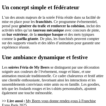
Un concept simple et fédérateur
L’un des atouts majeurs de la soirée Féria réside dans sa facilité de
mise en place pour les
franchisés
. Ce programme événementiel,
pensé pour
générer du trafic et renforcer la cohésion
, inclut des
activités telles qu’un
taureau mécanique
avec concours de pinte,
un
bar extérieur
, de la
musique basque
et des mets typiques
comme la
paëlla géante
. De plus, les franchisés peuvent compter
sur des supports visuels et des idées d’animation pour garantir une
expérience réussie.
Une ambiance dynamique et festive
Les
soirées Féria de My Beers
se distinguent par une décoration
soignée aux couleurs de l’événement, rouge et blanc, et une
animation musicale traditionnelle. Ce cadre chaleureux et festif attire
une clientèle enthousiaste, favorisant ainsi les interactions et les
rassemblements conviviaux entre amis ou en famille. Les goodies,
tels que les foulards rouges et les t-shirts personnalisés, ajoutent
également une touche mémorable.
>> Lire aussi :
My Beers vous donne rendez-vous à Franchise
Expo Paris 2025