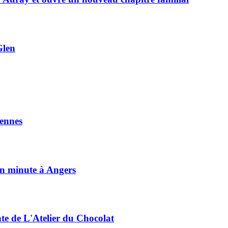
Glen
ennes
on minute à Angers
nte de L'Atelier du Chocolat