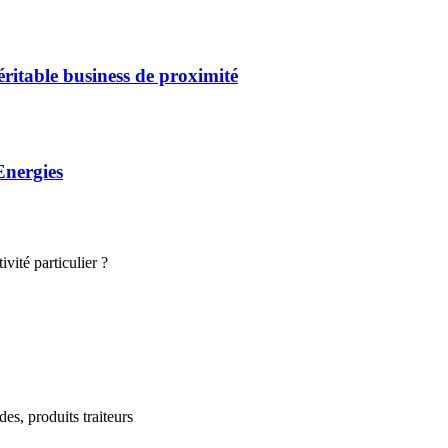
éritable business de proximité
Energies
vité particulier ?
des, produits traiteurs