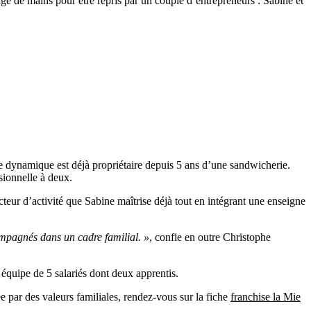
ngé de mains pour être repris par un couple d’entrepreneurs : Sabine et
re dynamique est déjà propriétaire depuis 5 ans d’une sandwicherie.
sionnelle à deux.
cteur d’activité que Sabine maîtrise déjà tout en intégrant une enseigne
ompagnés dans un cadre familial. »
, confie en outre Christophe
 équipe de 5 salariés dont deux apprentis.
par des valeurs familiales, rendez-vous sur la fiche
franchise la Mie