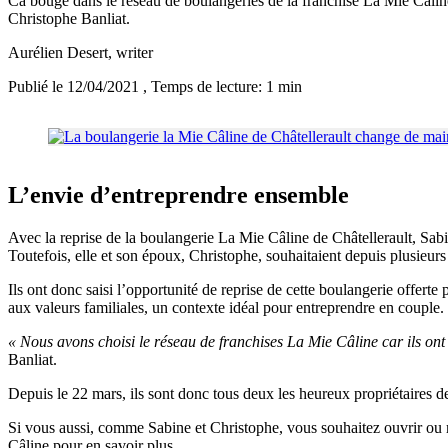
Ca bouge dans le réseau de boulangeries de la franchise La Mie Câline. 
Christophe Banliat.
Aurélien Desert
, writer
Publié le 12/04/2021
, Temps de lecture: 1 min
L’envie d’entreprendre ensemble
Avec la reprise de la boulangerie La Mie Câline de Châtellerault, Sabi
Toutefois, elle et son époux, Christophe, souhaitaient depuis plusieu
Ils ont donc saisi l’opportunité de reprise de cette boulangerie offert
aux valeurs familiales, un contexte idéal pour entreprendre en couple.
« Nous avons choisi le réseau de franchises La Mie Câline car ils o
Banliat.
Depuis le 22 mars, ils sont donc tous deux les heureux propriétaires d
Si vous aussi, comme Sabine et Christophe, vous souhaitez ouvrir ou 
Câline
pour en savoir plus.