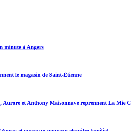
on minute à Angers
ennent le magasin de Saint-Étienne
anat, Aurore et Anthony Maisonnave reprennent La Mie 
d’Auray et ouvre un nouveau chapitre familial