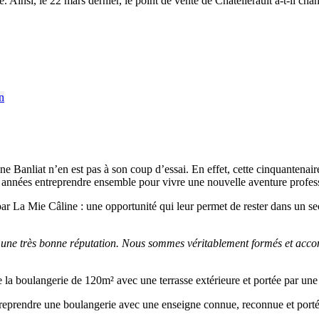
Ainsi, le 22 mars dernier, le point de vente de Châtellerault a-t-il cha
ne Banliat n’en est pas à son coup d’essai. En effet, cette cinquantenai
rs années entreprendre ensemble pour vivre une nouvelle aventure profes
e par La Mie Câline : une opportunité qui leur permet de rester dans un se
nt une très bonne réputation. Nous sommes véritablement formés et acc
e la boulangerie de 120m² avec une terrasse extérieure et portée par une
reprendre une boulangerie avec une enseigne connue, reconnue et portée 