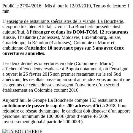
Publié le 27/04/2016
, Mis à jour le 12/03/2019
, Temps de lecture: 1
min
L’
enseigne de restaurants spécialistes de la viande, La Boucherie
,
s’exporte très bien et le fait savoir ! La Boucherie possède ainsi
aujourd’hui,
à l’étranger et dans les DOM-TOM, 12 restaurants
:
Russie, Thaïlande (2 adresses), Moldavie, Luxembourg, Suisse,
Guadeloupe, la Réunion (3 adresses), Colombie et Maroc et
ambitionne d’
atteindre 10 nouveaux pays sur 5 ans avec deux
ouvertures annuelles
.
Les deux dernières ouvertures en date (Colombie et Maroc)
affichent d’excellents résultats : à Bogota notamment, où l’enseigne
a ouvert le 26 février 2015 son premier restaurant sur le sol Sud
américain, les résultats passé un an sont au rendez-vous au point que
les gérants de cette adresse envisagent l’ouverture d’un second
établissement en Colombie courant 2016.
Aujourd’hui, le Groupe La Boucherie compte 153 restaurants et
ambitionne de passer le cap des 200 adresses d’ici à 2018
. Pour
rejoindre ce réseau dynamique, le candidat doit disposer d’un apport
personnel minimum de 100.000€ (droit d’entrée 46 500€,
investissement global à partir de 200.000€).