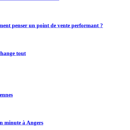
omment penser un point de vente performant ?
 change tout
ennes
on minute à Angers