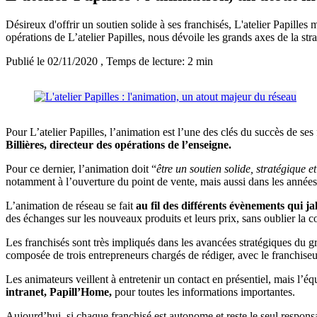
Désireux d'offrir un soutien solide à ses franchisés, L'atelier Papilles
opérations de L’atelier Papilles, nous dévoile les grands axes de la str
Publié le 02/11/2020
, Temps de lecture: 2 min
Pour L’atelier Papilles, l’animation est l’une des clés du succès de ses
Billières, directeur des opérations de l’enseigne.
Pour ce dernier, l’animation doit “
être un soutien solide, stratégique 
notamment à l’ouverture du point de vente, mais aussi dans les années
L’animation de réseau se fait
au fil des différents évènements qui j
des échanges sur les nouveaux produits et leurs prix, sans oublier la c
Les franchisés sont très impliqués dans les avancées stratégiques du g
composée de trois entrepreneurs chargés de rédiger, avec le franchiseur,
Les animateurs veillent à entretenir un contact en présentiel, mais l’
intranet, Papill’Home,
pour toutes les informations importantes.
Aujourd’hui, si chaque franchisé est autonome et reste le seul responsa