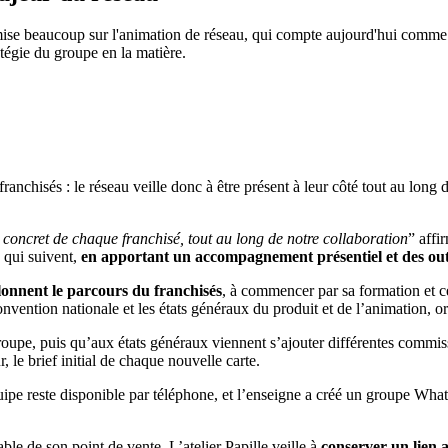
 mise beaucoup sur l'animation de réseau, qui compte aujourd'hui comme un
atégie du groupe en la matière.
 franchisés : le réseau veille donc à être présent à leur côté tout au lo
et concret de chaque franchisé, tout au long de notre collaboration
” affi
 qui suivent,
en apportant un accompagnement présentiel et des outil
alonnent le parcours du franchisés
, à commencer par sa formation et c
onvention nationale et les états généraux du produit et de l’animation, o
roupe, puis qu’aux états généraux viennent s’ajouter différentes commis
 le brief initial de chaque nouvelle carte.
équipe reste disponible par téléphone, et l’enseigne a créé un groupe W
ble de son point de vente, L’atelier Papille veille à
conserver un lien 