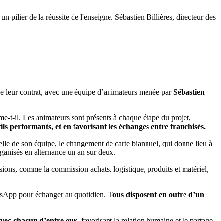
 pilier de la réussite de l'enseigne. Sébastien Billières, directeur des
ng de leur contrat, avec une équipe d’animateurs menée par
Sébastien
rme-t-il. Les animateurs sont présents à chaque étape du projet,
s performants, et en favorisant les échanges entre franchisés.
elle de son équipe, le changement de carte biannuel, qui donne lieu à
rganisés en alternance un an sur deux.
sions, comme la commission achats, logistique, produits et matériel,
hatsApp pour échanger au quotidien.
Tous disposent en outre d’un
avec chacun d’entre eux,
favorisant la relation humaine et le partage