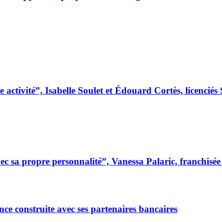
 activité”, Isabelle Soulet et Édouard Cortès, licenc
 sa propre personnalité”, Vanessa Palaric, franchisé
ce construite avec ses partenaires bancaires